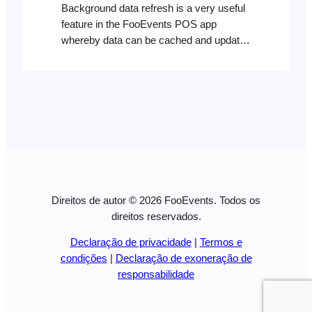
Background data refresh is a very useful
feature in the FooEvents POS app
whereby data can be cached and updates
are fetched either manually or
automatically in the background. Manual
Data Updates If you disabled automatic
background data updates, or you simply
want to do a quick fetch of the latest data
updates, you can manually trigger…
Direitos de autor © 2026 FooEvents. Todos os
direitos reservados.
Declaração de privacidade
|
Termos e
condições
|
Declaração de exoneração de
responsabilidade