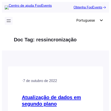
Saltar
Obtenha FooEvents
para
o
Portuguese
conteúdo
English
German
Doc Tag:
ressincronização
Dutch
Spanish
Italian
French
Polish
·
7 de outubro de 2022
Czech
Greek
Atualização de dados em
segundo plano