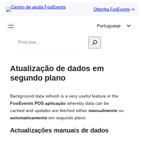
Obtenha FooEvents
Portuguese
English
Pesquisar
German
Dutch
Atualização de dados em
Spanish
segundo plano
Italian
French
Background data refresh is a very useful feature in the
Polish
FooEvents POS aplicação
whereby data can be
Czech
cached and updates are fetched either
manualmente
ou
automaticamente
em segundo plano.
Greek
Actualizações manuais de dados