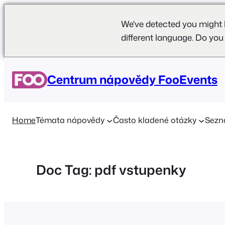
We've detected you might 
different language. Do you
Přeskočit
na
Centrum nápovědy FooEvents
obsah
Home
Témata nápovědy
Často kladené otázky
Sezn
Doc Tag:
pdf vstupenky