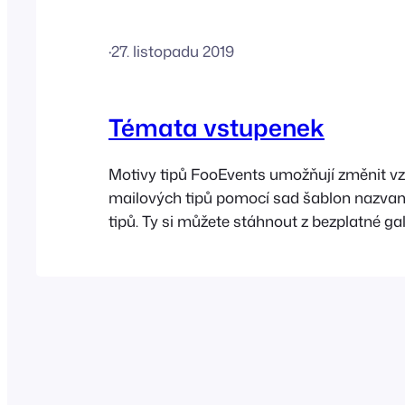
·
27. listopadu 2019
Témata vstupenek
Motivy tipů FooEvents umožňují změnit vz
mailových tipů pomocí sad šablon nazva
tipů. Ty si můžete stáhnout z bezplatné gal
Themes na webových stránkách FooEvent
Přidání nového motivu letenky Nastavení 
Odeslání náhledu letenky Změna loga Zm
záhlaví Úprava