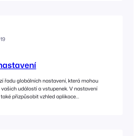
019
nastavení
í řadu globálních nastavení, která mohou
í vašich událostí a vstupenek. V nastavení
také přizpůsobit vzhled aplikace
-ins. Jakmile nakonfigurujete nastavení
děte do sekce Události a nastavte svou
Licenční klíč FooEvents je vyžadován pro