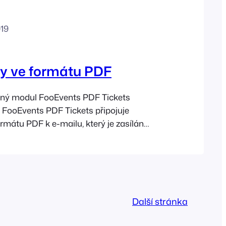
019
y ve formátu PDF
ný modul FooEvents PDF Tickets
FooEvents PDF Tickets připojuje
rmátu PDF k e-mailu, který je zasílán
 kupujícím vstupenek. Můžete si vybrat,
lat pouze PDF a plánovat textový e-mail,
tavit, aby FooEvents připojil PDF k e-
stupenkou. Sekce Nastavení FooEvents
Další stránka