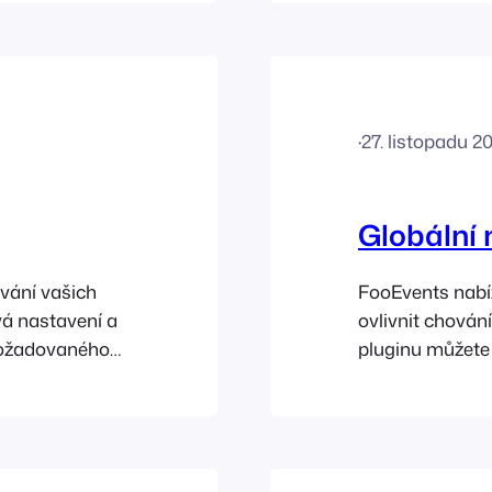
·
27. listopadu 2
Globální 
ování vašich
FooEvents nabíz
vá nastavení a
ovlivnit chován
 požadovaného
pluginu můžete 
události lze
FooEvents Check
zení a chování
FooEvents, přej
první událost. 
automatické…