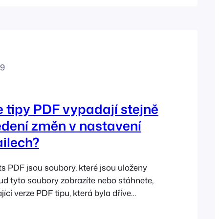
znamená, že můžete použít jakoukoli
ku. Doporučujeme však, abyste…
19
 tipy PDF vypadají stejně
edení změn v nastavení
ilech?
s PDF jsou soubory, které jsou uloženy
ud tyto soubory zobrazíte nebo stáhnete,
jící verze PDF tipu, která byla dříve
 PDF, které obsahují aktualizované
přegenerovat, ale pouze poté, co je znovu