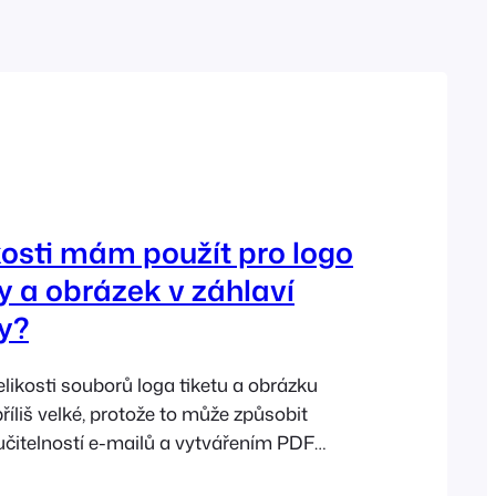
French
Polish
Greek
kosti mám použít pro logo
 a obrázek v záhlaví
y?
velikosti souborů loga tiketu a obrázku
říliš velké, protože to může způsobit
čitelností e-mailů a vytvářením PDF
 obrázku loga není v kódu explicitně