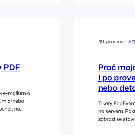
u. Zde jsou
nastavena, což 
ejděte na
šířku nebo výš
·
19. prosince 20
py PDF
Proč moje
i po prov
nebo deta
 k e-mailům o
kům a/nebo
Tikety FooEvent
penek na
na serveru. Pok
s je
zobrazí se stáva
čné odstranit
uložena. Lístky
sou na vašem
informace, lze 