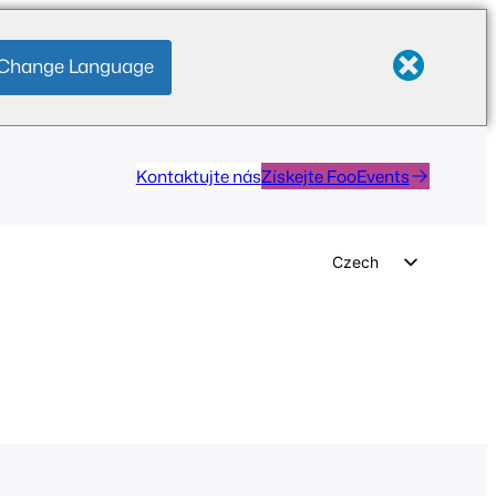
Change Language
Kontaktujte nás
Získejte FooEvents
Czech
English
German
Dutch
Spanish
Italian
Portuguese