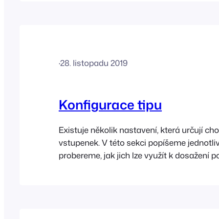
·
28. listopadu 2019
Konfigurace tipu
Existuje několik nastavení, která určují ch
vstupenek. V této sekci popíšeme jednotli
probereme, jak jich lze využít k dosažení
efektu. Nastavení vstupenek Při vytváření 
použít různá nastavení, která změní zobra
vstupenek…