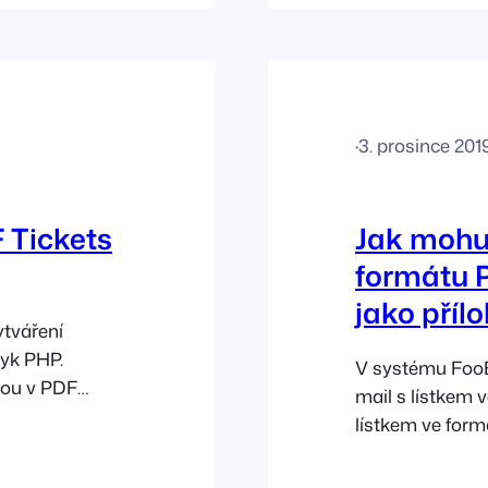
odešlete pomocí
oporučujeme
·
3. prosince 201
 Tickets
Jak mohu 
formátu 
jako příl
ytváření
yk PHP.
V systému FooEv
sou v PDF
mail s lístkem 
ě, že je
lístkem ve for
 k aktivaci
pouze s přilože
toto nastavení 