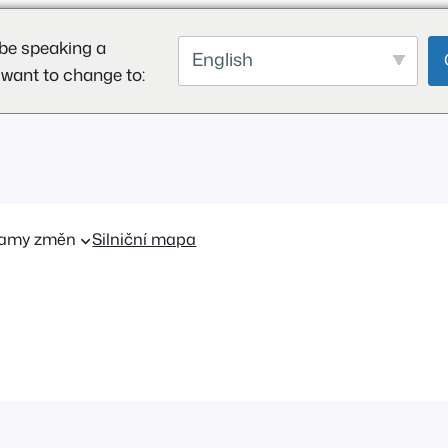
be speaking a
English
 want to change to:
amy změn
Silniční mapa