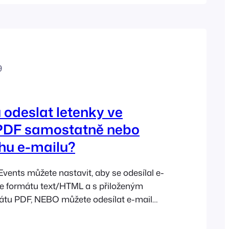
 funkce "Znovu odeslat lístek".
9
odeslat letenky ve
PDF samostatně nebo
ohu e-mailu?
ents můžete nastavit, aby se odesílal e-
ve formátu text/HTML a s přiloženým
mátu PDF, NEBO můžete odesílat e-mail
ným lístkem ve formátu PDF. Chcete-li
provést, postupujte následovně: