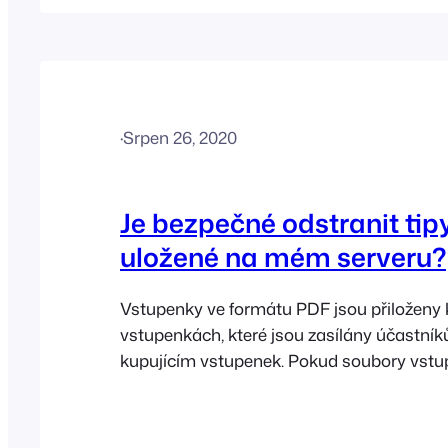
přesměruje na stránku "Tickets" v jeho účt
uvedeny kroky k nastavení této funkce: Př
stránku FooEvents [...]
·
Srpen 26, 2020
Je bezpečné odstranit ti
uložené na mém serveru?
Vstupenky ve formátu PDF jsou přiloženy
vstupenkách, které jsou zasílány účastní
kupujícím vstupenek. Pokud soubory vstu
vašem serveru neexistují, plugin FooEvent
automaticky znovu vytvoří, takže je bezpe
všechny staré soubory vstupenek, které j