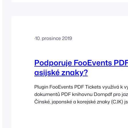
serveru umístěny na adrese wp-
content/uploads/fooevents/pdftickets. D
tyto soubory zálohovat
·
10. prosince 2019
Podporuje FooEvents PDF
asijské znaky?
Plugin FooEvents PDF Tickets využívá k v
dokumentů PDF knihovnu Dompdf pro jaz
Čínské, japonské a korejské znaky (CJK) j
Tickets podporovány, avšak pouze v případ
použito písmo Firefly Sung. Zde jsou kroky
tohoto písma: