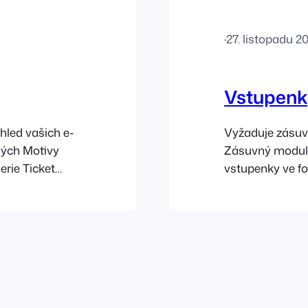
·
27. listopadu 2
Vstupenk
hled vašich e-
Vyžaduje zásuv
ných Motivy
Zásuvný modul 
erie Ticket
vstupenky ve fo
s. Sekce
účastníkům nebo
motivu letenky
zda chcete odes
ěna obrázku v
nebo můžete nas
mailu s HTML v
PDF