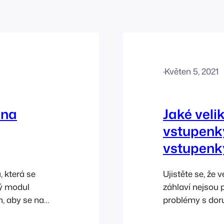
·
Květen 5, 2021
 na
Jaké veli
vstupenky
vstupenk
 která se
Ujistěte se, že 
ný modul
záhlaví nejsou p
, aby se na
problémy s doru
 zákazníka
tiketů. Velikost