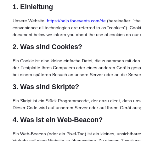
1. Einleitung
Unsere Website,
https://help.fooevents.com/de
(hereinafter: “th
convenience all technologies are referred to as “cookies”). Cook
document below we inform you about the use of cookies on our 
2. Was sind Cookies?
Ein Cookie ist eine kleine einfache Datei, die zusammen mit de
der Festplatte Ihres Computers oder eines anderen Geräts gespe
bei einem späteren Besuch an unsere Server oder an die Server
3. Was sind Skripte?
Ein Skript ist ein Stück Programmcode, der dazu dient, dass un
Dieser Code wird auf unserem Server oder auf Ihrem Gerät ausg
4. Was ist ein Web-Beacon?
Ein Web-Beacon (oder ein Pixel-Tag) ist ein kleines, unsichtbare
Verkehr auf einer Website zu überwachen. Zu diesem Zweck we