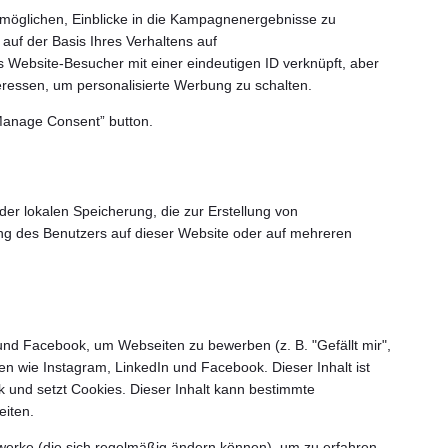
rmöglichen, Einblicke in die Kampagnenergebnisse zu
 auf der Basis Ihres Verhaltens auf
s Website-Besucher mit einer eindeutigen ID verknüpft, aber
nteressen, um personalisierte Werbung zu schalten.
“Manage Consent” button.
er lokalen Speicherung, die zur Erstellung von
ung des Benutzers auf dieser Website oder auf mehreren
und Facebook, um Webseiten zu bewerben (z. B. "Gefällt mir",
ken wie Instagram, LinkedIn und Facebook. Dieser Inhalt ist
 und setzt Cookies. Dieser Inhalt kann bestimmte
eiten.
zwerke (die sich regelmäßig ändern können), um zu erfahren,