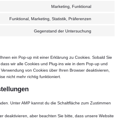
zum
wordfence
Marketing, Funktional
Zustimmung
Dienst
zum
youtube
Funktional, Marketing, Statistik, Präferenzen
Zustimmung
Dienst
zur
facebook
Gegenstand der Untersuchung
Consent
Dienstleistung
to
linkedin
service
#!trpst#trp-
hnen ein Pop-up mit einer Erklärung zu Cookies. Sobald Sie
gettext-
, dass wir alle Cookies und Plug-ins wie in dem Pop-up und
data-
e Verwendung von Cookies über Ihren Browser deaktivieren,
trpgettextoriginal
 nicht mehr richtig funktioniert.
stellungen
eladen. Unter AMP kannst du die Schaltfläche zum Zustimmen
 deaktivieren, aber beachten Sie bitte, dass unsere Website