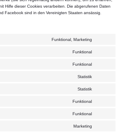
t Hilfe dieser Cookies verarbeiten. Die abgerufenen Daten
nd Facebook sind in den Vereinigten Staaten ansässig.
Funktional, Marketing
Zustimmung
zum
Funktional
Zustimmung
Dienst
zur
google-
Funktional
Zustimmung
Dienstleistungskomp
recaptcha
zum
Statistik
Zustimmung
Dienst
zum
wordpress
Statistik
Zustimmung
Dienst
zum
google-
Funktional
Consent
Dienst
analytics
to
sourcebuster-
Funktional
Zustimmung
service
js
zum
litespeed
Marketing
Zustimmungserklä
Dienst