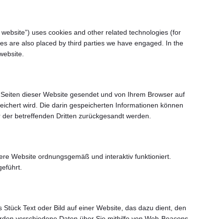
e website”) uses cookies and other related technologies (for
ies are also placed by third parties we have engaged. In the
website.
n Seiten dieser Website gesendet und von Ihrem Browser auf
ichert wird. Die darin gespeicherten Informationen können
 der betreffenden Dritten zurückgesandt werden.
sere Website ordnungsgemäß und interaktiv funktioniert.
eführt.
s Stück Text oder Bild auf einer Website, das dazu dient, den
rden verschiedene Daten über Sie mithilfe von Web-Beacons