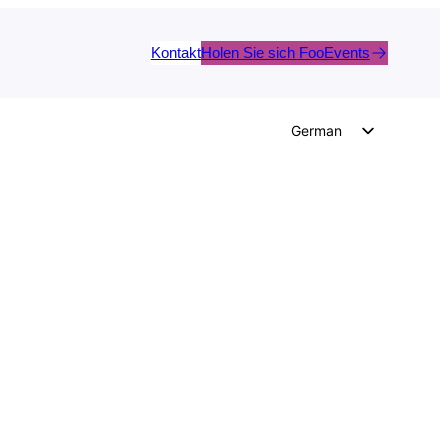
Kontakt
Holen Sie sich FooEvents
German
English
Dutch
Spanish
Italian
Portuguese
French
Polish
Czech
Greek