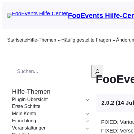
FooEvents Hilfe-Ce
Startseite
Hilfe-Themen
Häufig gestellte Fragen
Änderun
S
FooEve
u
c
Hilfe-Themen
h
Plugin-Übersicht
e
2.0.2 (14 Ju
Erste Schritte
Mein Konto
Einrichtung
FIXED: Vario
Veranstaltungen
FIXED: Versc