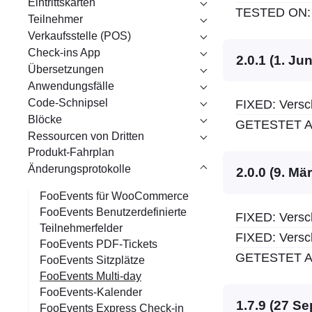
Eintrittskarten
TESTED ON: 
Teilnehmer
Verkaufsstelle (POS)
Check-ins App
2.0.1 (1. Ju
Übersetzungen
Anwendungsfälle
Code-Schnipsel
FIXED: Versc
Blöcke
GETESTET AU
Ressourcen von Dritten
Produkt-Fahrplan
Änderungsprotokolle
2.0.0 (9. Mä
FooEvents für WooCommerce
FooEvents Benutzerdefinierte
FIXED: Versc
Teilnehmerfelder
FIXED: Versc
FooEvents PDF-Tickets
GETESTET AU
FooEvents Sitzplätze
FooEvents Multi-day
FooEvents-Kalender
1.7.9 (27 S
FooEvents Express Check-in