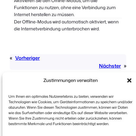
Aktivieren Sie den Offline-Modus, um alle
Funktionen zu nutzen, ohne eine Verbindung zum
Internet herstellen zu müssen.
Der Offline-Modus wird automatisch aktiviert, wenn
die Internetverbindung unterbrochen wird.
«
Vorheriger
Nächster
»
Zustimmungen verwalten
Um Ihnen ein optimales Nutzererlebnis zu bieten, verwenden wir
Technologien wie Cookies, um Geräteinformationen zu speichern und/oder
abzurufen. Wenn Sie diesen Technologien zustimmen, können wir Daten
wie das Surfverhalten oder eindeutige IDs auf dieser Website verarbeiten.
Urheberrecht © 2026 FooEvents. Alle Rechte
Wenn Sie Ihre Zustimmung nicht erteilen oder zurückziehen, können
vorbehalten.
bestimmte Merkmale und Funktionen beeinträchtigt werden.
Erklärung zum Datenschutz
|
Bedingungen und