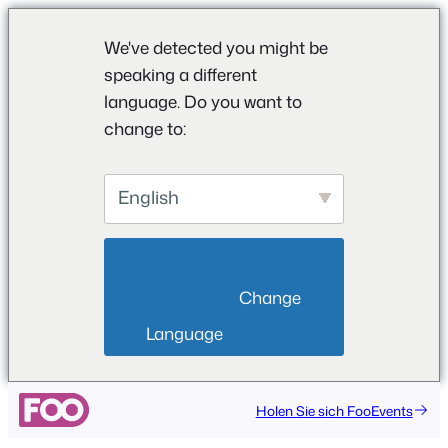
We've detected you might be
speaking a different
language. Do you want to
change to:
English
                        Change 
Language                    
Holen Sie sich FooEvents