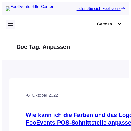
Zum
Holen Sie sich FooEvents
Inhalt
springen
German
English
Dutch
Doc Tag:
Anpassen
Spanish
Italian
Portuguese
French
Polish
·
6. Oktober 2022
Czech
Greek
Wie kann ich die Farben und das Log
FooEvents POS-Schnittstelle anpass