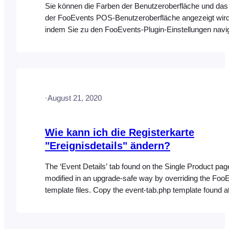
Sie können die Farben der Benutzeroberfläche und das 
der FooEvents POS-Benutzeroberfläche angezeigt wir
indem Sie zu den FooEvents-Plugin-Einstellungen navi
dann auf der Registerkarte "Check-ins App" das Kästc
Farben für FooEvents POS verwenden" aktivieren. Der 
die Akzentfarbe, die Akzenttextfarbe und das hochgel
Logo, die in [...]
·
August 21, 2020
Wie kann ich die Registerkarte
"Ereignisdetails" ändern?
The ‘Event Details’ tab found on the Single Product pa
modified in an upgrade-safe way by overriding the Foo
template files. Copy the event-tab.php template found a
following location: wp-content/plugins/fooevents/templa
tab.php Upload the file to the following location in your 
directory: wp-