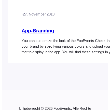
content/themes/YOUR_THEME_NAME/fooevents/templ
tab.php Warning: Do not edit these files within the Foo
·
27. November 2019
plugin…
App-Branding
You can customize the look of the FooEvents Check-ins
your brand by specifying various colors and upload you
that to display in the app. You will find these settings in 
WordPress Admin Area and navigating to FooEvents > 
Check-ins App You can upload your own logo to…
Urheberrecht © 2026 FooEvents. Alle Rechte