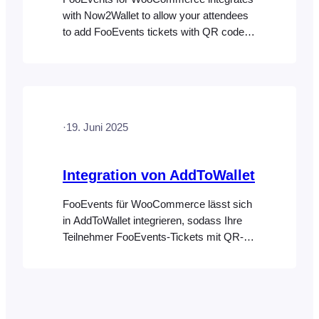
with Now2Wallet to allow your attendees
to add FooEvents tickets with QR codes
to Apple Wallet or Google Wallet on their
mobile devices or through their browsers.
Create a Now2Wallet account and
choose a plan Download the plugin Set up
the Now2Wallet API key Update your
·
19. Juni 2025
ticket theme Make sure that…
Integration von AddToWallet
FooEvents für WooCommerce lässt sich
in AddToWallet integrieren, sodass Ihre
Teilnehmer FooEvents-Tickets mit QR-
Codes zu ihrem Apple-Wallet oder
Google-Wallet auf ihren Mobilgeräten
hinzufügen können. Erstellen Sie ein
AddToWallet-Konto. Kaufen Sie