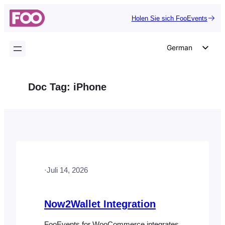
Zum
Holen Sie sich FooEvents
Inhalt
springen
German
English
Dutch
Doc Tag:
iPhone
Spanish
Italian
Portuguese
French
Polish
·
Juli 14, 2026
Czech
Greek
Now2Wallet Integration
FooEvents for WooCommerce integrates