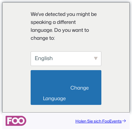
We've detected you might be
speaking a different
language. Do you want to
change to:
English
                        Change 
Language                    
Holen Sie sich FooEvents