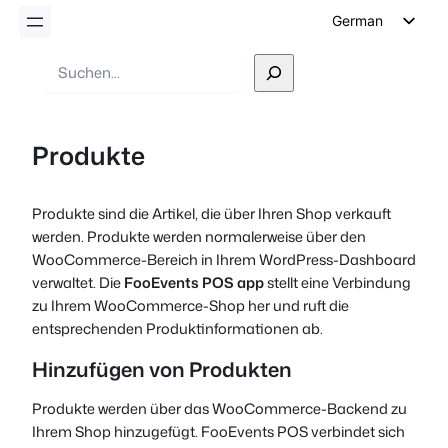
German
English
Suche
Dutch
Spanish
Produkte
Italian
Portuguese
Produkte sind die Artikel, die über Ihren Shop verkauft
French
werden. Produkte werden normalerweise über den
Polish
WooCommerce-Bereich in Ihrem WordPress-Dashboard
verwaltet. Die
FooEvents POS app
stellt eine Verbindung
Czech
zu Ihrem WooCommerce-Shop her und ruft die
Greek
entsprechenden Produktinformationen ab.
Hinzufügen von Produkten
Produkte werden über das WooCommerce-Backend zu
Ihrem Shop hinzugefügt. FooEvents POS verbindet sich