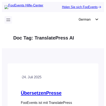
Zum
Holen Sie sich FooEvents
Inhalt
springen
German
English
Dutch
Doc Tag:
TranslatePress AI
Spanish
Italian
Portuguese
French
Polish
·
24. Juli 2025
Czech
Greek
ÜbersetzenPresse
FooEvents ist mit TranslatePress