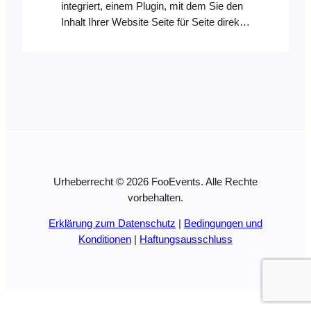
integriert, einem Plugin, mit dem Sie den
Inhalt Ihrer Website Seite für Seite direkt
vom Frontend Ihrer Website aus
übersetzen können. Es unterstützt auch
die automatische Übersetzung über
TranslatePress AI, Google Translate und
DeepL. TranslatePress ist unsere
empfohlene Übersetzungslösung
aufgrund seiner Benutzerfreundlichkeit
und seines geringen
Ressourcenaufwands. Es funktioniert
Urheberrecht © 2026 FooEvents. Alle Rechte
auch direkt aus dem [...]
vorbehalten.
Erklärung zum Datenschutz
|
Bedingungen und
Konditionen
|
Haftungsausschluss