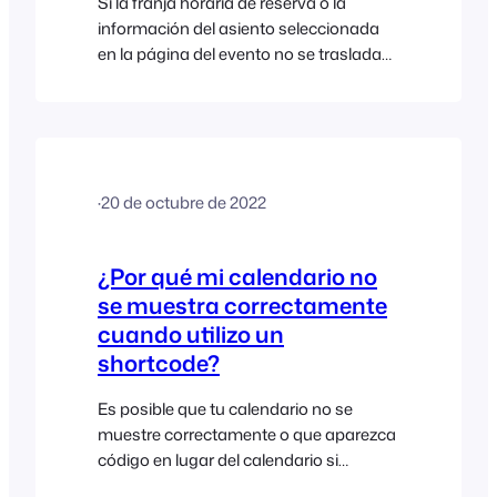
Si la franja horaria de reserva o la
información del asiento seleccionada
en la página del evento no se traslada
correctamente a la página de pago,
esto podría deberse a un conflicto o
configuración en su tema o en otro
complemento de terceros. Si está
utilizando el tema Flatsome, deberá
·
20 de octubre de 2022
desactivar las “etiquetas de campo
flotantes”...
¿Por qué mi calendario no
se muestra correctamente
cuando utilizo un
shortcode?
Es posible que tu calendario no se
muestre correctamente o que aparezca
código en lugar del calendario si
también estás mostrando un mapa de