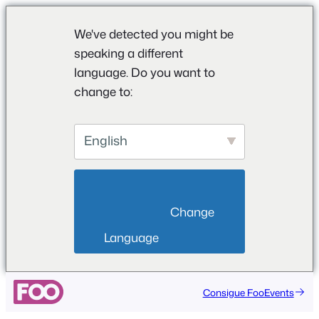
We've detected you might be
speaking a different
language. Do you want to
change to:
English
                        Change 
Language                    
Saltar
Consigue FooEvents
al
contenido