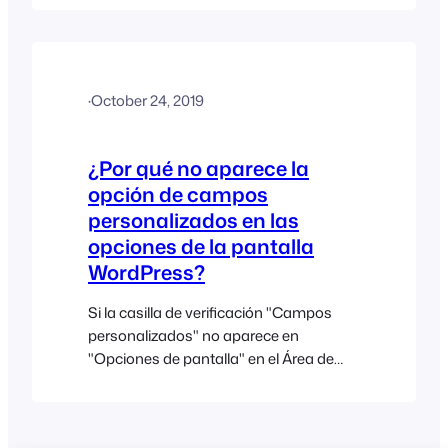
Google en la página de tu producto. El
código JavaScript añadido por los
mapas de Google puede provocar
conflictos con otro código JavaScript,
·
October 24, 2019
incluido el calendario de FooEvents.
Para resolver este problema, tendrás
que eliminar el Google…
¿Por qué no aparece la
opción de campos
personalizados en las
opciones de la pantalla
WordPress?
Si la casilla de verificación "Campos
personalizados" no aparece en
"Opciones de pantalla" en el Área de
administración de WordPress, puede
que haya algo en su tema actual o un
plugin de terceros que esté causando