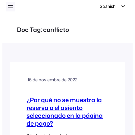
Spanish
English
German
Doc Tag:
conflicto
Dutch
Italian
Portuguese
French
Polish
·
16 de noviembre de 2022
Czech
Greek
¿Por qué no se muestra la
reserva o el asiento
seleccionado en la página
de pago?