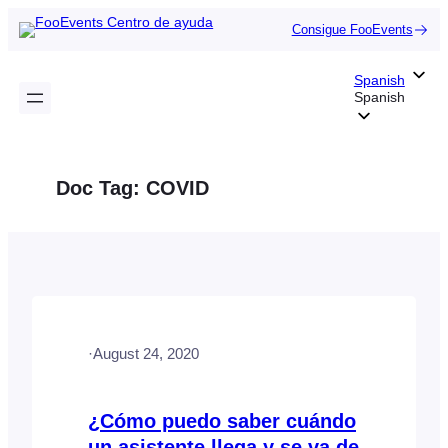
Saltar
Consigue FooEvents
al
contenido
Spanish
Spanish
Doc Tag:
COVID
·
August 24, 2020
¿Cómo puedo saber cuándo
un asistente llega y se va de