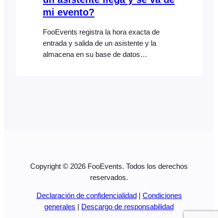
mi evento?
FooEvents registra la hora exacta de
entrada y salida de un asistente y la
almacena en su base de datos
WordPress. Con la función de
exportación CSV de FooEvents, puede
generar y descargar un archivo CSV que
contenga todos los asistentes a un
evento concreto, con las horas de
entrada y salida de cada uno de ellos.
Copyright © 2026 FooEvents. Todos los derechos
reservados.
Declaración de confidencialidad
|
Condiciones
generales
|
Descargo de responsabilidad