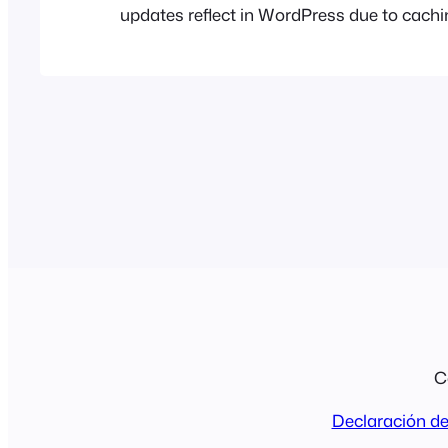
updates reflect in WordPress due to cachi
synchronization. If you purchased from F
Tip: FooEvents uses one license key per web
have purchased multiple FooEvents plugin
for the same website, you can…
C
Declaración de