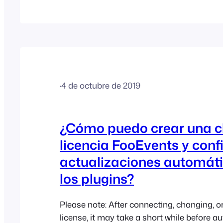
hayan adquirido anteriormente una licenci
dominios o para un número ilimitado de d
benefician de una cláusula de exención y 
utilizando su licencia actual de acuerdo co
condiciones originales de la misma. Actu
FooEvents solo ofrece licencias para un ú
Cada licencia puede…
·
4 de octubre de 2019
¿Cómo puedo crear una c
licencia FooEvents y conf
actualizaciones automát
los plugins?
Please note: After connecting, changing, o
license, it may take a short while before a