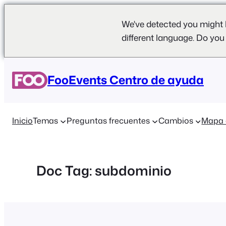
We've detected you might 
different language. Do you
Saltar
al
FooEvents Centro de ayuda
contenido
Inicio
Temas
Preguntas frecuentes
Cambios
Mapa 
Doc Tag:
subdominio