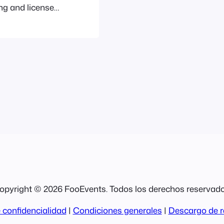
ng and license
ooEvents.com:
site. If you
s or bundles
opyright © 2026 FooEvents. Todos los derechos reservado
 confidencialidad
|
Condiciones generales
|
Descargo de r