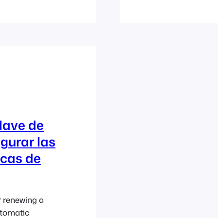
a para varios
used on one liv
ominios se
are ready to go
pueden seguir
open the Licens
n las
almente,
nico dominio.
lave de
igurar las
icas de
r renewing a
utomatic