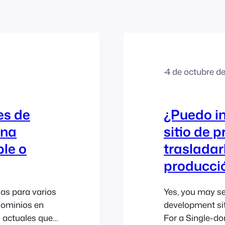
·
4 de octubre d
es de
¿Puedo in
una
sitio de 
ple o
trasladar
producci
ias para varios
Yes, you may se
dominios en
development sit
s actuales que
For a Single-do