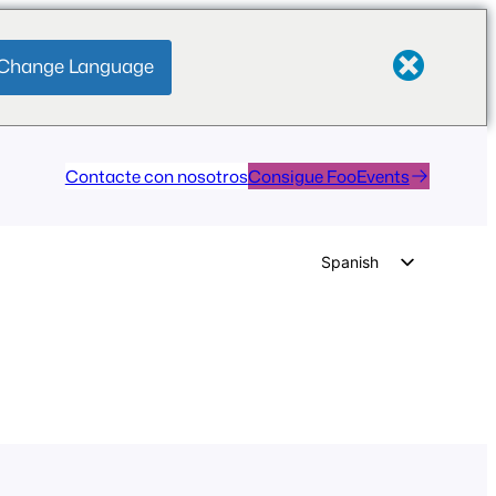
Change Language
Contacte con nosotros
Consigue FooEvents
Spanish
English
German
Dutch
Italian
Portuguese
French