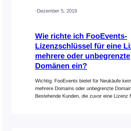
·
Dezember 5, 2019
Wie richte ich FooEvents-
Lizenzschlüssel für eine Li
mehrere oder unbegrenzte
Domänen ein?
Wichtig: FooEvents bietet für Neukäufe kei
mehrere Domains oder unbegrenzte Domain
Bestehende Kunden, die zuvor eine Lizenz 
Domains oder unbegrenzte Domains erworbe
jedoch unter die Bestandsschutzregelung u
bestehende Lizenz gemäß den ursprünglich
Lizenzbedingungen weiterhin nutzen. FooEve