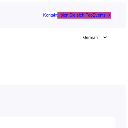
Kontakt
Holen Sie sich FooEvents
German
English
Dutch
Spanish
Italian
Portuguese
French
Polish
Czech
Greek