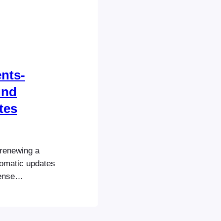
nzelne Domain
Sie die Verbin
nts-
und
tes
 renewing a
utomatic updates
ense
oEvents.com:
site. If you
or bundles for