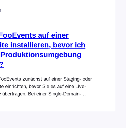
9
FooEvents auf einer
te installieren, bevor ich
ne Produktionsumgebung
?
FooEvents zunächst auf einer Staging- oder
e einrichten, bevor Sie es auf eine Live-
e übertragen. Bei einer Single-Domain-
Lizenz jeweils nur auf einer Live-
ite verwendet werden. Wenn Sie bereit
ehen, melden Sie sich bei Ihrem FooEvents-
fnen Sie den Bereich „Lizenzen“. Trennen