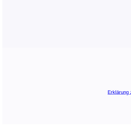
the same website, you can…
Erklärung