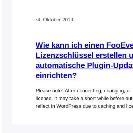
derzeit ausschließlich Lizenzen für eine ei
an. Jede Lizenz kann […]
·
4. Oktober 2019
Wie kann ich einen FooEve
Lizenzschlüssel erstellen 
automatische Plugin-Upda
einrichten?
Please note: After connecting, changing, or
license, it may take a short while before a
reflect in WordPress due to caching and lic
synchronization. If you purchased from Fo
Tip: FooEvents uses one license key per web
have purchased multiple FooEvents plugins 