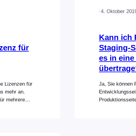
·
4. Oktober 201
Kann ich 
zenz für
Staging-Si
es in ei
übertrage
ne Lizenzen für
Ja, Sie können 
s mehr an.
Entwicklungsseit
für mehrere
Produktionsseit
n haben, fallen
Lizenz darf die 
nd können ihre
Produktionswebs
en
sind, live zu g
nts bietet
Konto an und öf