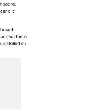
hboard.
er clic
rchased
 connect them
s installed on