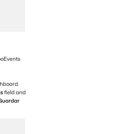
ooEvents
hboard.
ts
field and
Guardar