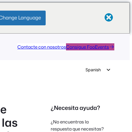
Change Language
Contacte con nosotros
Consigue FooEvents
Spanish
English
German
Dutch
de
¿Necesita ayuda?
Italian
 las
Portuguese
¿No encuentras la
French
respuesta que necesitas?