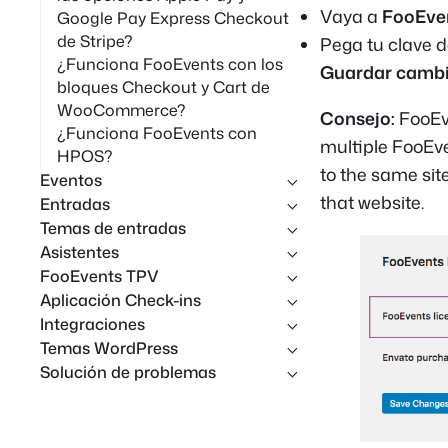
Vaya a
FooEve
Google Pay Express Checkout
de Stripe?
Pega tu clave d
¿Funciona FooEvents con los
Guardar camb
bloques Checkout y Cart de
WooCommerce?
Consejo:
FooEve
¿Funciona FooEvents con
multiple FooEv
HPOS?
to the same sit
Eventos
that website.
Entradas
Temas de entradas
Asistentes
FooEvents TPV
Aplicación Check-ins
Integraciones
Temas WordPress
Solución de problemas