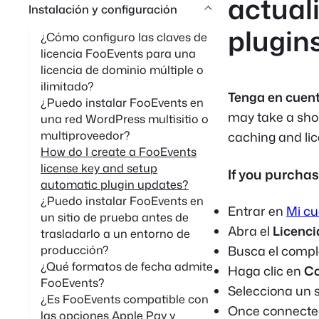
actual
Instalación y configuración
r
plugin
¿Cómo configuro las claves de
e
licencia FooEvents para una
n
licencia de dominio múltiple o
ilimitado?
Tenga en cuent
¿Puedo instalar FooEvents en
may take a shor
una red WordPress multisitio o
multiproveedor?
caching and lic
How do I create a FooEvents
license key and setup
If you purcha
automatic plugin updates?
¿Puedo instalar FooEvents en
Entrar en
Mi c
un sitio de prueba antes de
Abra el
Licenci
trasladarlo a un entorno de
producción?
Busca el compl
¿Qué formatos de fecha admite
Haga clic en
Co
FooEvents?
Selecciona un s
¿Es FooEvents compatible con
Once connecte
las opciones Apple Pay y