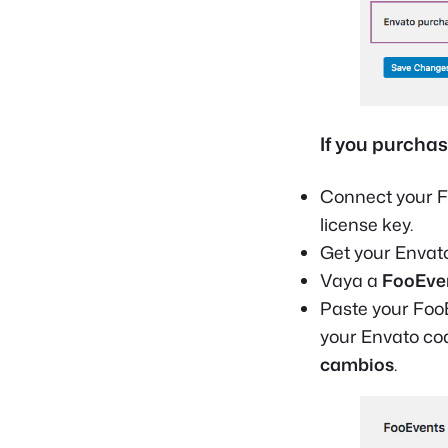
If you purch
Connect your F
license key.
Get your Envat
Vaya a
FooEve
Paste your FooE
your Envato co
cambios
.