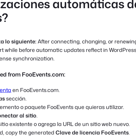
izaciones automáticas de
s?
a lo siguiente:
After connecting, changing, or renewing 
t while before automatic updates reflect in WordPress
ense synchronization.
sed from FooEvents.com:
uenta
en FooEvents.com.
as
sección.
emento o paquete FooEvents que quieras utilizar.
nectar al sitio
.
itio existente o agrega la URL de un sitio web nuevo.
d, copy the generated
Clave de licencia FooEvents
.