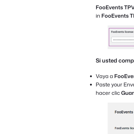
FooEvents TP
in
FooEvents 
Si usted comp
Vaya a
FooEve
Paste your Env
hacer clic
Guar