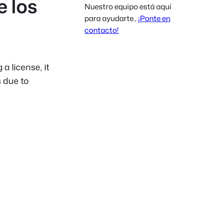
 los
Nuestro equipo está aquí
Polish
para ayudarte.,
¡Ponte en
Czech
contacto!
Greek
a license, it
 due to