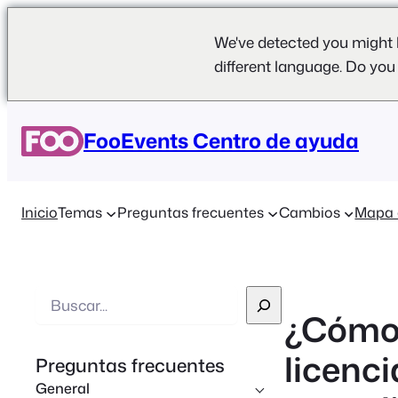
We've detected you might 
different language. Do you
FooEvents Centro de ayuda
Inicio
Temas
Preguntas frecuentes
Cambios
Mapa 
B
¿Cómo 
u
s
licenci
Preguntas frecuentes
c
General
a