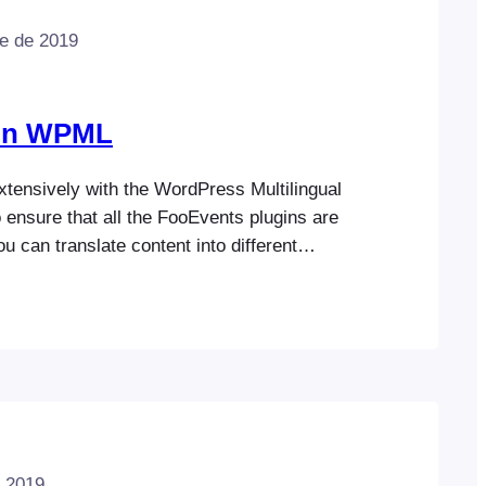
e de 2019
ión WPML
tensively with the WordPress Multilingual
ensure that all the FooEvents plugins are
u can translate content into different
n fully multilingual websites. Visit the
ion to find out more
e 2019