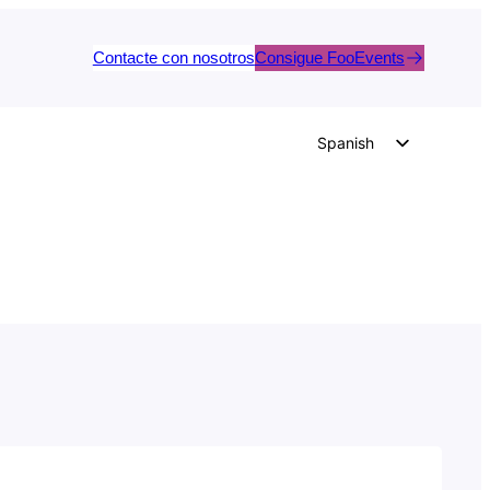
Contacte con nosotros
Consigue FooEvents
Spanish
English
German
Dutch
Italian
Portuguese
French
Polish
Czech
Greek