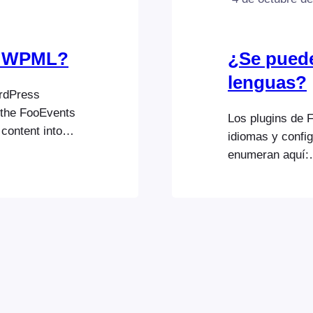
n WPML?
¿Se puede
lenguas?
ordPress
l the FooEvents
Los plugins de 
content into
idiomas y confi
l websites.
enumeran aquí:
for more
https://help.foo
languages/. Pued
crear tus propi
utilizando una a
instrucciones p
subirlos a tu s