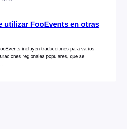
 utilizar FooEvents en otras
FooEvents incluyen traducciones para varios
guraciones regionales populares, que se
events.com/docs/topics/translations/supported-
es modificar las traducciones incluidas o
os archivos de idioma personalizados
plicación de software libre llamada Poedit. Las
ara crear archivos de idioma personalizados y
itio web se pueden encontrar en…