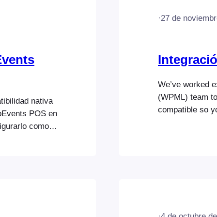
·
27 de noviembr
Events
Integrac
We’ve worked ex
(WPML) team to 
bilidad nativa
compatible so yo
FooEvents POS en
languages and ru
igurarlo como
Translation sect
u navegador web
·
4 de octubre d