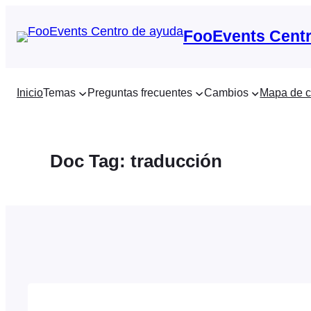
Saltar
al
FooEvents Centr
contenido
Inicio
Temas
Preguntas frecuentes
Cambios
Mapa de c
Doc Tag:
traducción