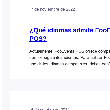
·
7 de noviembre de 2022
¿Qué idiomas admite Foo
POS?
Actualmente, FooEvents POS ofrece compati
con los siguientes idiomas: Para utilizar 
uno de los idiomas compatibles, debes conf
idioma predeterminado en los ajustes de t
y actualizar la aplicación.
·
4 de octubre de 2019