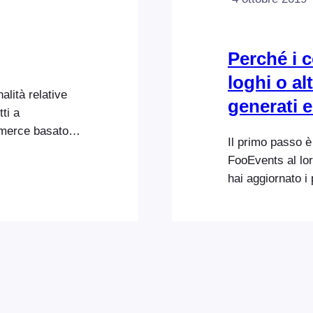
Perché i c
loghi o a
lità relative
generati e
tti a
merce basato
Il primo passo è 
 funzioni
FooEvents al lor
hosting in
hai aggiornato i 
ooCommerce.
barre/codice QR, 
isfi i requisiti
potrebbe essere
siti di
biglietti. A parti
ents/…