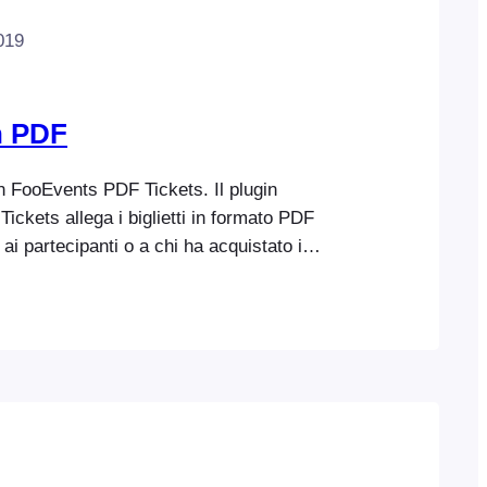
019
in PDF
in FooEvents PDF Tickets. Il plugin
ckets allega i biglietti in formato PDF
a ai partecipanti o a chi ha acquistato i
ibile scegliere di inviare solo il PDF e un’e-
testo semplice, oppure configurare
o che alleghi il PDF all’e-mail con il
rmato HTML. Configurazione di FooEvents