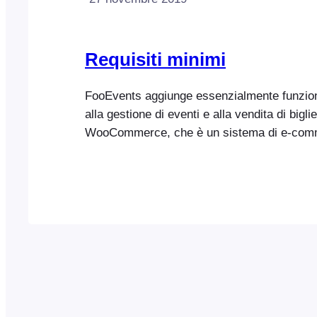
Requisiti minimi
FooEvents aggiunge essenzialmente funziona
alla gestione di eventi e alla vendita di biglie
WooCommerce, che è un sistema di e-com
su WordPress. Pertanto, affinché FooEvents
correttamente, è necessario un ambiente di 
grado di supportare sia WordPress che W
Assicurati che il tuo ambiente di hosting sodd
minimi di WordPress e WooCommerce. Requi
WordPress:
https://www.wordpress.org/about/requirem