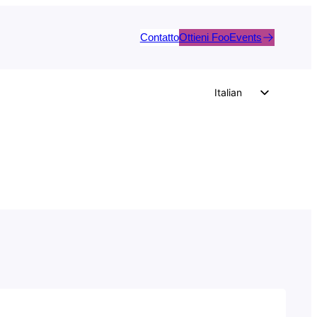
Contatto
Ottieni FooEvents
Italian
English
German
Dutch
Spanish
Portuguese
French
Polish
Czech
Greek