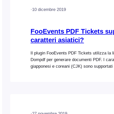
·
10 dicembre 2019
FooEvents PDF Tickets sup
caratteri asiatici?
Il plugin FooEvents PDF Tickets utilizza la 
Dompdf per generare documenti PDF. I carat
giapponesi e coreani (CJK) sono supportati ne
formato PDF, ma solo se si utilizza il font F
Ecco i passaggi da seguire per abilitare que
·
27 novembre 2019