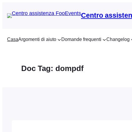
Vai
al
Centro assiste
contenuto
Casa
Argomenti di aiuto
Domande frequenti
Changelog
Doc Tag:
dompdf