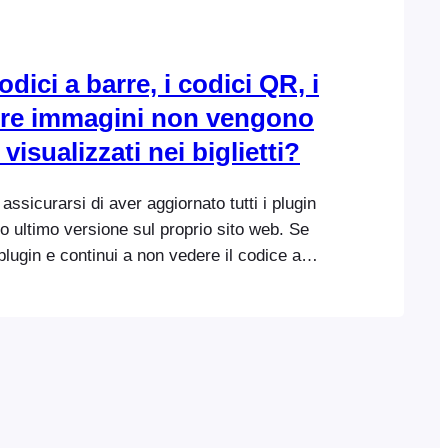
odici a barre, i codici QR, i
ltre immagini non vengono
 visualizzati nei biglietti?
assicurarsi di aver aggiornato tutti i plugin
o ultimo versione sul proprio sito web. Se
plugin e continui a non vedere il codice a
il logo o altre immagini sui tuoi biglietti,
 necessario aggiornare anche i temi dei
re dalla versione 1.8.0...