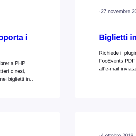
·
27 novembre 2
porta i
Biglietti 
Richiede il plug
FooEvents PDF Ti
libreria PHP
all’e-mail inviat
teri cinesi,
biglietti. È poss
i biglietti in
mail in formato 
irefly Sung.
FooEvents in mod
sto font:
biglietto in fo
PDF Tickets…
·
4 ottobre 2019