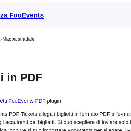
nza FooEvents
Mappa stradale
ti in PDF
ietti FooEvents PDF
plugin
ts PDF Tickets allega i biglietti in formato PDF all'e-mail
li acquirenti dei biglietti. Si può scegliere di inviare solo 
nica, oppure si può impostare FooEvents per allegare il P