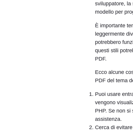
sviluppatore, l
modello per proge
È importante ten
leggermente div
potrebbero funzi
questi stili potr
PDF.
Ecco alcune cose
PDF del tema del
Puoi usare ent
vengono visualiz
PHP. Se non si s
assistenza.
Cerca di evitare