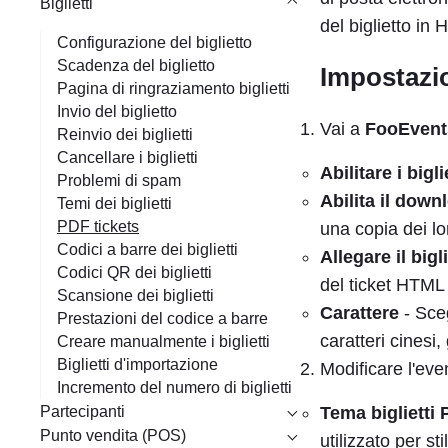
Biglietti
del biglietto in
Configurazione del biglietto
Scadenza del biglietto
Impostazio
Pagina di ringraziamento biglietti
Invio del biglietto
Vai a
FooEvent
Reinvio dei biglietti
Cancellare i biglietti
Abilitare i bigl
Problemi di spam
Abilita il down
Temi dei biglietti
PDF tickets
una copia dei lo
Codici a barre dei biglietti
Allegare il big
Codici QR dei biglietti
del ticket HTML
Scansione dei biglietti
Carattere
- Sceg
Prestazioni del codice a barre
caratteri cinesi,
Creare manualmente i biglietti
Biglietti d'importazione
Modificare l'eve
Incremento del numero di biglietti
Partecipanti
Tema biglietti
Punto vendita (POS)
utilizzato per st