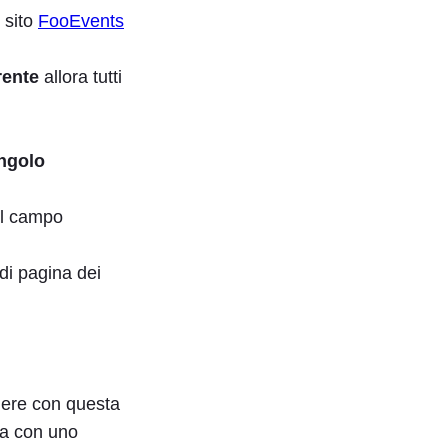
 sito
FooEvents
rente
allora tutti
ngolo
nel campo
di pagina dei
dere con questa
ra con uno