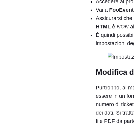
Accedere al pro
Vai a
FooEvent
Assicurarsi che
HTML
è
NON
ab
È quindi possibi
impostazioni deg
Modifica d
Purtroppo, al m
essere in un fo
numero di ticket
dei dati. Si trat
file PDF da part