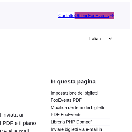
Contatto
Ottieni FooEvents
Italian
English
German
Dutch
Spanish
In questa pagina
Portuguese
Impostazione dei biglietti
French
FooEvents PDF
Polish
Modifica dei temi dei biglietti
PDF FooEvents
 inviata ai
Czech
Libreria PHP Dompdf
il PDF e il piano
Greek
Inviare biglietti via e-mail in
DF all'e-mail