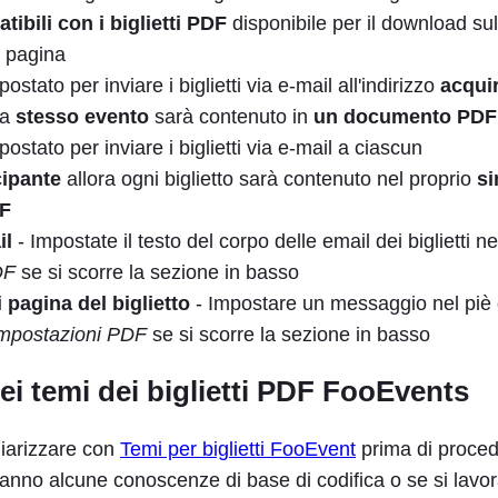
ibili con i biglietti PDF
disponibile per il download sul
pagina
ostato per inviare i biglietti via e-mail all'indirizzo
acqui
rea
stesso evento
sarà contenuto in
un documento PDF
ostato per inviare i biglietti via e-mail a ciascun
cipante
allora ogni biglietto sarà contenuto nel proprio
si
F
il
- Impostate il testo del corpo delle email dei biglietti 
DF
se si scorre la sezione in basso
i pagina del biglietto
- Impostare un messaggio nel piè 
mpostazioni PDF
se si scorre la sezione in basso
ei temi dei biglietti PDF FooEvents
liarizzare con
Temi per biglietti FooEvent
prima di proce
hanno alcune conoscenze di base di codifica o se si lavo