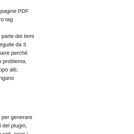
ù pagine PDF
ro tag
 parte dei temi
seguite da 3
ssere perché
to problema,
po alti,
engano
 per generare
 del plugin,
 soli, ecco i