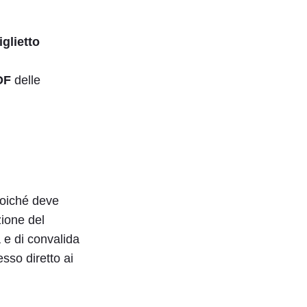
iglietto
DF
delle
poiché deve
zione del
 e di convalida
esso diretto ai