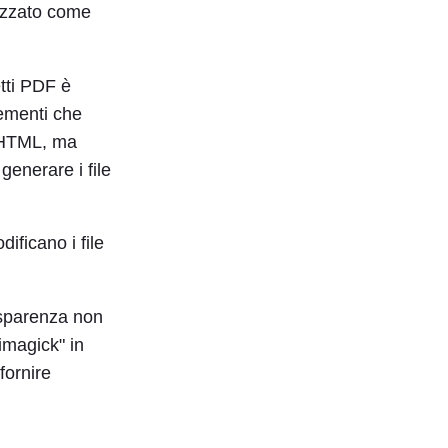
izzato come
tti PDF è
ementi che
e HTML, ma
 generare i file
ificano i file
sparenza non
imagick" in
fornire