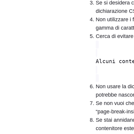
Se si desidera c
dichiarazione CS
Non utilizzare i 
gamma di caratter
Cerca di evitar
Alcuni cont
Non usare la dic
potrebbe nasco
Se non vuoi che
“page-break-insi
Se stai annidand
contenitore este