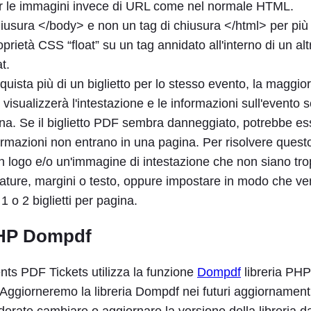
r le immagini invece di URL come nel normale HTML.
iusura </body> e non un tag di chiusura </html> per pi
prietà CSS “float” su un tag annidato all'interno di un alt
t.
quista più di un biglietto per lo stesso evento, la maggior
F visualizzerà l'intestazione e le informazioni sull'evento 
gina. Se il biglietto PDF sembra danneggiato, potrebbe e
formazioni non entrano in una pagina. Per risolvere ques
un logo e/o un'immagine di intestazione che non siano trop
ature, margini o testo, oppure impostare in modo che v
 1 o 2 biglietti per pagina.
PHP Dompdf
nts PDF Tickets utilizza la funzione
Dompdf
libreria PHP
Aggiorneremo la libreria Dompdf nei futuri aggiornamenti
iderate cambiare o aggiornare la versione della libreria da