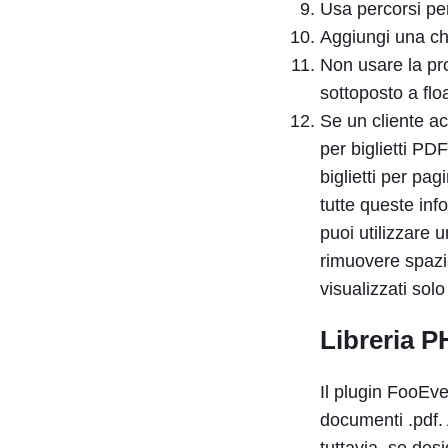
Usa percorsi pe
Aggiungi una ch
Non usare la pro
sottoposto a floa
Se un cliente ac
per biglietti PD
biglietti per pa
tutte queste in
puoi utilizzare 
rimuovere spazi
visualizzati solo
Libreria 
Il plugin FooEve
documenti .pdf. 
tuttavia, se des