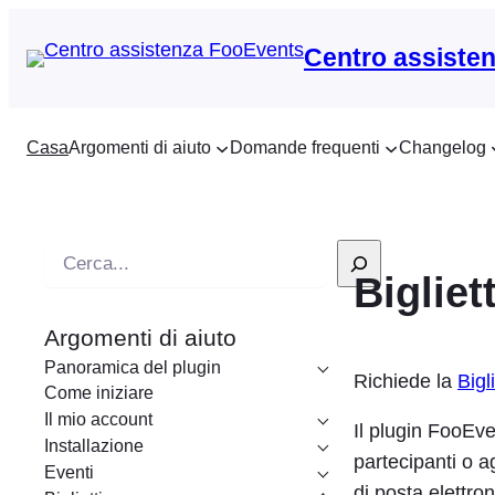
Centro assiste
Casa
Argomenti di aiuto
Domande frequenti
Changelog
R
Bigliet
i
c
Argomenti di aiuto
e
Panoramica del plugin
r
Richiede la
Bigl
Come iniziare
c
Il mio account
Il plugin FooEven
a
Installazione
partecipanti o ag
Eventi
di posta elettro