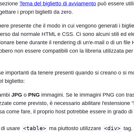
a sezione
Tema del biglietto di avviamento
può essere util
ttare i propri biglietti da zero.
ere presente che il modo in cui vengono generati i biglie
erso dal normale HTML e CSS. Ci sono alcuni stili ed el
onare bene durante il rendering di un'e-mail o di un fil
ebbero non essere compatibili con la libreria utilizzata per
 importanti da tenere presenti quando si creano o si mod
 biglietto:
rambi
JPG
o
PNG
immagini. Se le immagini PNG con tra
zate come previsto, è necessario abilitare l'estensione "
a come fare, il proprio host potrebbe essere in grado di 
 di usare
<table>
ma piuttosto utilizzare
<div>
tag.