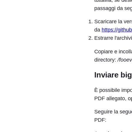
passaggi da seg
Scaricare la ver
da
https://gith
Estrarre l'archiv
Copiare e incoll
directory:
/fooe
Inviare bi
È possibile impo
PDF allegato, op
Seguire la segue
PDF: