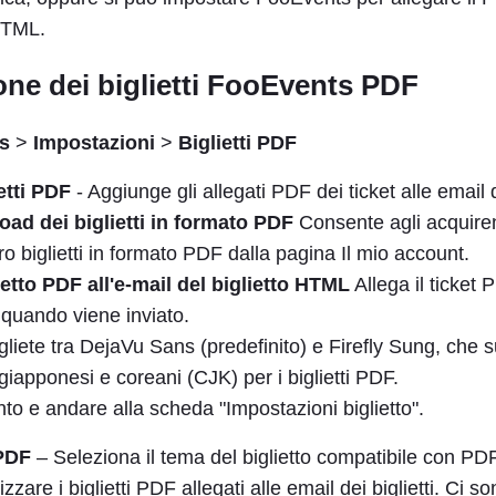
 HTML.
ne dei biglietti FooEvents PDF
s
>
Impostazioni
>
Biglietti PDF
ietti PDF
- Aggiunge gli allegati PDF dei ticket alle email d
load dei biglietti in formato PDF
Consente agli acquiren
ro biglietti in formato PDF dalla pagina Il mio account.
lietto PDF all'e-mail del biglietto HTML
Allega il ticket 
 quando viene inviato.
liete tra DejaVu Sans (predefinito) e Firefly Sung, che s
 giapponesi e coreani (CJK) per i biglietti PDF.
nto e andare alla scheda "Impostazioni biglietto".
 PDF
– Seleziona il tema del biglietto compatibile con PD
ilizzare i biglietti PDF allegati alle email dei biglietti. Ci 