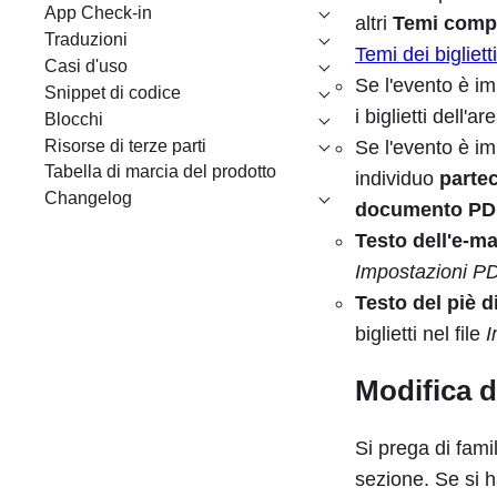
App Check-in
altri
Temi compat
Traduzioni
Temi dei biglietti
Casi d'uso
Se l'evento è imp
Snippet di codice
i biglietti dell'a
Blocchi
Risorse di terze parti
Se l'evento è imp
Tabella di marcia del prodotto
individuo
parte
Changelog
documento PD
Testo dell'e-ma
Impostazioni P
Testo del piè d
biglietti nel file
I
Modifica d
Si prega di fami
sezione. Se si 