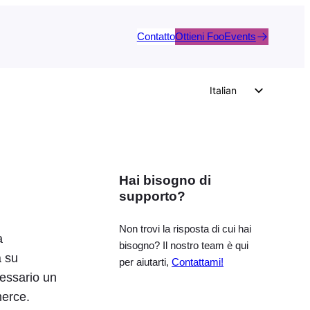
Contatto
Ottieni FooEvents
Italian
English
German
Dutch
Hai bisogno di
Spanish
supporto?
Portuguese
French
Non trovi la risposta di cui hai
a
bisogno? Il nostro team è qui
Polish
a su
per aiutarti,
Contattami!
Czech
cessario un
merce.
Greek