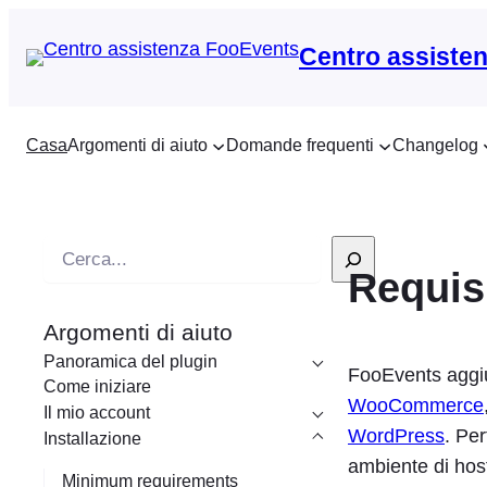
Centro assiste
Casa
Argomenti di aiuto
Domande frequenti
Changelog
R
Requis
i
c
Argomenti di aiuto
e
Panoramica del plugin
r
FooEvents aggiun
Come iniziare
c
WooCommerce
Il mio account
a
WordPress
. Pe
Installazione
ambiente di hos
Minimum requirements