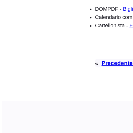
DOMPDF -
Bigl
Calendario com
Cartellonista -
F
«
Precedente