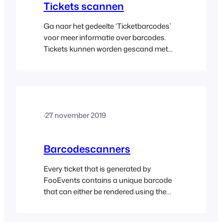
Tickets scannen
apparaten die alleen AirPrint
ondersteunen, kunt u…
Ga naar het gedeelte ‘Ticketbarcodes’
voor meer informatie over barcodes.
Tickets kunnen worden gescand met
behulp van de FooEvents Check-ins-
apps of door een USB- of Bluetooth-
barcodescanner op uw computer aan
te sluiten en in te checken via de
FooEvents Express Check-in-plug-in.
·
27 november 2019
Scannen met de Check-ins-apps De
barcodescanner maakt gebruik van de
ingebouwde camera van het mobiele
Barcodescanners
apparaat…
Every ticket that is generated by
FooEvents contains a unique barcode
that can either be rendered using the
code 128 standard or QR code. You can
attach any external barcode scanner