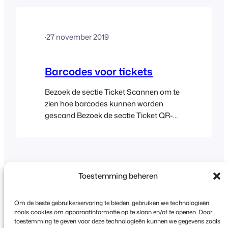
that can read standard 1D barcodes or
QR codes to the FooEvents Check-ins
app via Bluetooth or to your computer
·
27 november 2019
via USB or Bluetooth and…
Barcodes voor tickets
Bezoek de sectie Ticket Scannen om te
zien hoe barcodes kunnen worden
gescand Bezoek de sectie Ticket QR-
codes om te ontdekken hoe QR-codes
kunnen worden gebruikt in plaats van
1D-barcodes Een barcode is een
machinaal leesbare code in de vorm
van cijfers en een patroon van
Toestemming beheren
evenwijdige lijnen met variërende
breedtes, gedrukt op een handelswaar
Om de beste gebruikerservaring te bieden, gebruiken we technologieën
en…
zoals cookies om apparaatinformatie op te slaan en/of te openen. Door
toestemming te geven voor deze technologieën kunnen we gegevens zoals