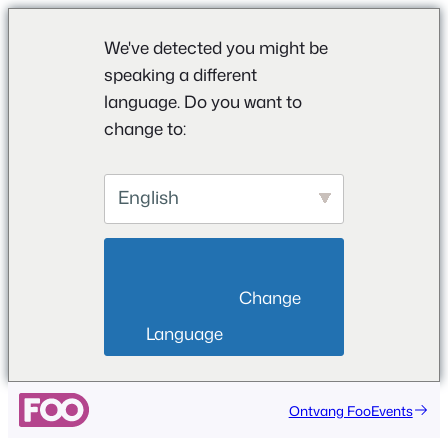
We've detected you might be
speaking a different
language. Do you want to
change to:
English
                        Change 
Language                    
Ga
Ontvang FooEvents
naar
de