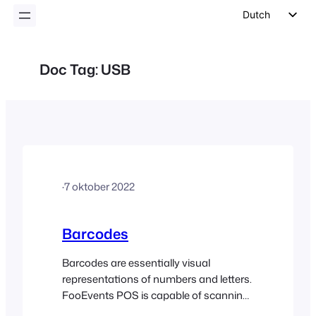
inhoud
Dutch
English
German
Doc Tag:
USB
Spanish
Italian
Portuguese
French
Polish
·
7 oktober 2022
Czech
Greek
Barcodes
Barcodes are essentially visual
representations of numbers and letters.
FooEvents POS is capable of scanning
most barcode formats using a