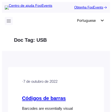
Saltar
Obtenha FooEvents
para
o
Portuguese
conteúdo
English
German
Doc Tag:
USB
Dutch
Spanish
Italian
French
Polish
·
7 de outubro de 2022
Czech
Greek
Códigos de barras
Barcodes are essentially visual