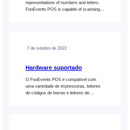
representations of numbers and letters.
FooEvents POS is capable of scanning
most barcode formats using a compatible
Bluetooth barcode scanner. It will identify
a product with a matching product ID or
SKU if it exists in your store’s database.
Creating barcodes Your barcode needs to
·
7 de outubro de 2022
reflect the product ID or alphanumeric…
Hardware suportado
O FooEvents POS é compatível com
uma variedade de impressoras, leitores
de códigos de barras e leitores de
cartões de pagamento para a venda de
bilhetes, impressão de recibos e
processamento de pagamentos no seu
evento ou local. Impressoras de
secretária Os bilhetes e recibos podem