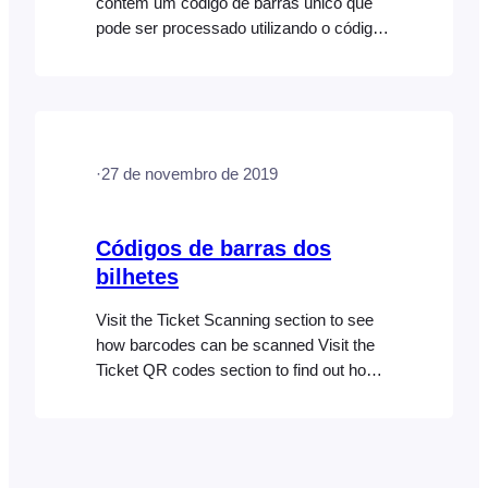
contém um código de barras único que
pode ser processado utilizando o código
128 ou o código QR. Pode ligar qualquer
leitor de códigos de barras externo que
possa ler códigos de barras 1D padrão
ou códigos QR à aplicação FooEvents
Check-ins via Bluetooth ou ao seu
·
27 de novembro de 2019
computador via USB ou Bluetooth e
Códigos de barras dos
bilhetes
Visit the Ticket Scanning section to see
how barcodes can be scanned Visit the
Ticket QR codes section to find out how
to use QR codes instead of 1D barcodes
A barcode is a machine-readable code in
the form of numbers and a pattern of
parallel lines of varying widths, printed on