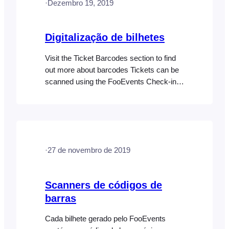
·
Dezembro 19, 2019
ser impressos utilizando qualquer
impressora compatível com USB,
AirPrint (FooEvents POS a funcionar
Digitalização de bilhetes
apenas no macOS) OU sem fios. Uma
lista completa de dispositivos
Visit the Ticket Barcodes section to find
compatíveis apenas com AirPrint pode
out more about barcodes Tickets can be
[…]
scanned using the FooEvents Check-ins
apps or by connecting a USB or
Bluetooth barcode scanner to your
computer and doing check-ins via the
FooEvents Express Check-in plugin.
Scanning using the Check-ins apps The
·
27 de novembro de 2019
barcode scanner uses the mobile
device’s built-in camera…
Scanners de códigos de
barras
Cada bilhete gerado pelo FooEvents