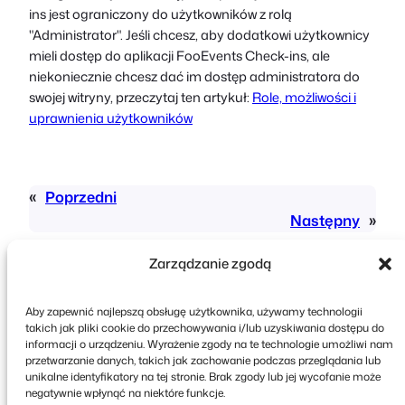
ins jest ograniczony do użytkowników z rolą
"Administrator". Jeśli chcesz, aby dodatkowi użytkownicy
mieli dostęp do aplikacji FooEvents Check-ins, ale
niekoniecznie chcesz dać im dostęp administratora do
swojej witryny, przeczytaj ten artykuł:
Role, możliwości i
uprawnienia użytkowników
«
Poprzedni
Następny
»
Zarządzanie zgodą
Aby zapewnić najlepszą obsługę użytkownika, używamy technologii
takich jak pliki cookie do przechowywania i/lub uzyskiwania dostępu do
informacji o urządzeniu. Wyrażenie zgody na te technologie umożliwi nam
przetwarzanie danych, takich jak zachowanie podczas przeglądania lub
Copyright © 2026 FooEvents. Wszelkie prawa
unikalne identyfikatory na tej stronie. Brak zgody lub jej wycofanie może
zastrzeżone.
negatywnie wpłynąć na niektóre funkcje.