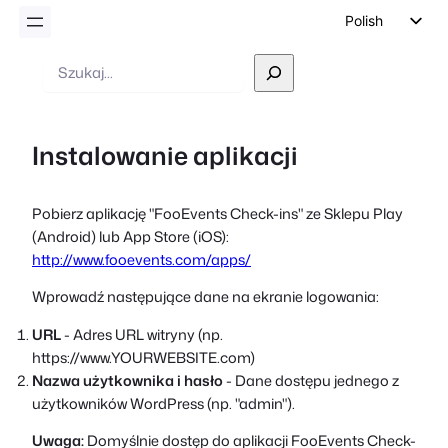
Polish
English
Wyszukiwanie
German
Dutch
Instalowanie aplikacji
Spanish
Italian
Pobierz aplikację "FooEvents Check-ins" ze Sklepu Play
Portuguese
(Android) lub App Store (iOS):
French
http://www.fooevents.com/apps/
Czech
Wprowadź następujące dane na ekranie logowania:
Greek
URL
- Adres URL witryny (np.
https://www.YOURWEBSITE.com)
Nazwa użytkownika i hasło
- Dane dostępu jednego z
użytkowników WordPress (np. "admin").
Uwaga:
Domyślnie dostęp do aplikacji FooEvents Check-