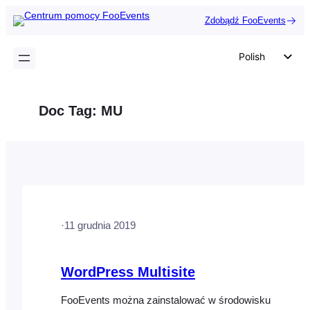
Przejdź
Zdobądź FooEvents
do
treści
Polish
English
German
Doc Tag:
MU
Dutch
Spanish
Italian
Portuguese
French
·
11 grudnia 2019
Czech
Greek
WordPress Multisite
FooEvents można zainstalować w środowisku