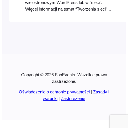
wielostronowym WordPress lub w “sieci”.
Więcej informacji na temat “Tworzenia sieci”
można znaleźć tutaj:
https://codex.wordpress.org/Create_A_Network
Zasadniczo każdy użytkownik będzie miał swój
własny adres URL, np. http://your-
website.com/username/, oraz własne dane
logowania. Wtyczki FooEvents zostaną
zainstalowane wyłącznie na domenie głównej, a
następnie wszyscy użytkownicy uzyskają
dostęp do funkcji…
Copyright © 2026 FooEvents. Wszelkie prawa
zastrzeżone.
Oświadczenie o ochronie prywatności
|
Zasady i
warunki
|
Zastrzeżenie