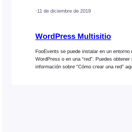
·
11 de diciembre de 2019
WordPress Multisitio
FooEvents se puede instalar en un entorno m
WordPress o en una “red”. Puedes obtener
información sobre “Cómo crear una red” aqu
https://codex.wordpress.org/Create_A_Net
Básicamente, cada usuario tendría su propi
ejemplo, http://your-website.com/username/
datos de acceso. Los complementos de Fo
instalarán únicamente en el dominio principa
continuación, todos los usuarios tendrán ac
funciones…