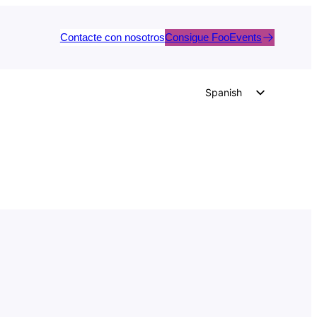
Contacte con nosotros
Consigue FooEvents
Spanish
English
German
Dutch
Italian
Portuguese
French
Polish
Czech
Greek