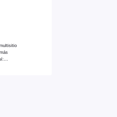
ultisitio
 más
í:
work
a URL, por
, y sus propios
oEvents se
l y, a
ceso a las