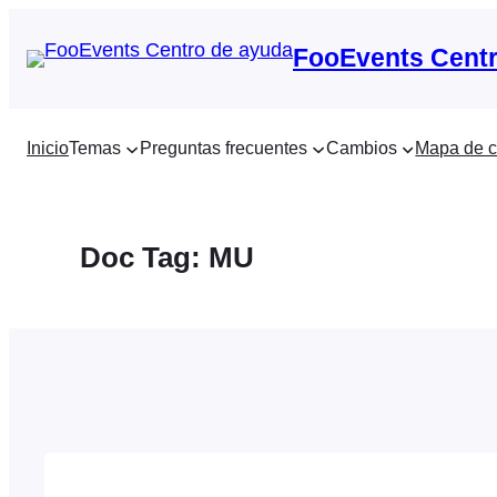
Saltar
al
FooEvents Centr
contenido
Inicio
Temas
Preguntas frecuentes
Cambios
Mapa de c
Doc Tag:
MU