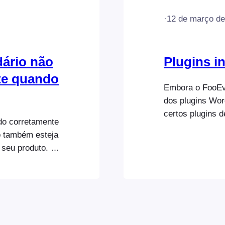
·
12 de março de
dário não
Plugins i
te quando
Embora o FooEve
dos plugins Wo
certos plugins 
do corretamente
infelizmente, e
o também esteja
afectam o bom func
 seu produto. O
sítio utiliza qua
 pode causar
recomendamos qu
indo o
possível.
roblema, terá de