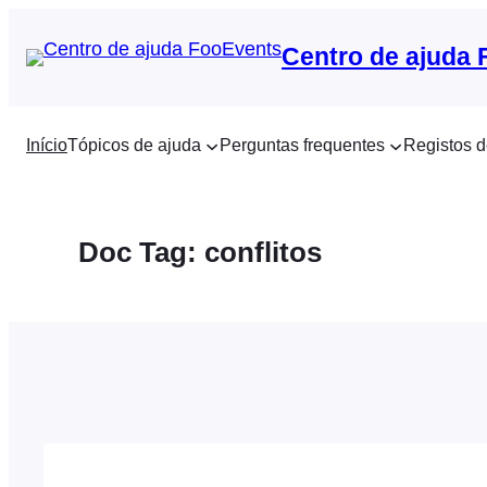
Saltar
para
Centro de ajuda
o
conteúdo
Início
Tópicos de ajuda
Perguntas frequentes
Registos d
Doc Tag:
conflitos