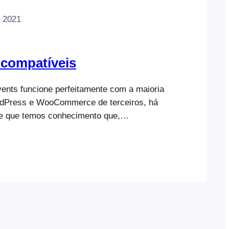
 2021
ncompatíveis
nts funcione perfeitamente com a maioria
rdPress e WooCommerce de terceiros, há
de que temos conhecimento que,
ntram em conflito com o FooEvents ou
ionamento do seu sítio Web. Se o seu
lquer um dos plugins desta lista,
e encontre uma solução alternativa, se