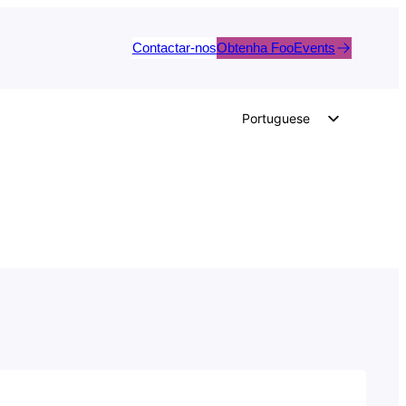
Contactar-nos
Obtenha FooEvents
Portuguese
English
German
Dutch
Spanish
Italian
French
Polish
Czech
Greek