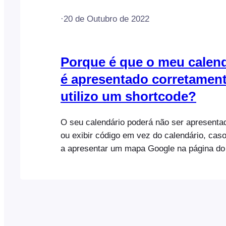
·
20 de Outubro de 2022
Porque é que o meu calen
é apresentado corretamen
utilizo um shortcode?
O seu calendário poderá não ser apresenta
ou exibir código em vez do calendário, cas
a apresentar um mapa Google na página do
JavaScript adicionado pelos mapas Google
conflitos com outro código JavaScript, inclu
calendário FooEvents. Para resolver este p
remover o Google…