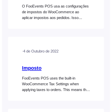
O FooEvents POS usa as configurações
de impostos do WooCommerce ao
aplicar impostos aos pedidos. Isso
significa que quaisquer configurações e
taxas de impostos que já tenham sido
configuradas para sua loja
WooCommerce serão automaticamente
aplicadas no aplicativo FooEvents POS.
·
4 de Outubro de 2022
Consulte o documento de ajuda sobre
impostos para obter mais informações.
Imposto
FooEvents POS uses the built-in
WooCommerce Tax Settings when
applying taxes to orders. This means that
any tax settings and tax rates that have
already been configured for your
WooCommerce store, will automatically