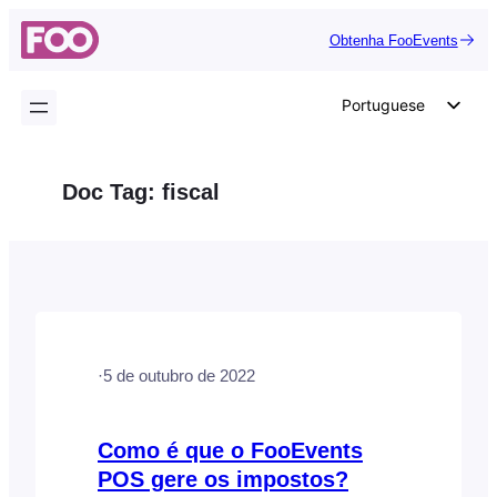
Saltar
Obtenha FooEvents
para
o
conteúdo
Portuguese
English
German
Doc Tag:
fiscal
Dutch
Spanish
Italian
French
Polish
·
5 de outubro de 2022
Czech
Greek
Como é que o FooEvents
POS gere os impostos?