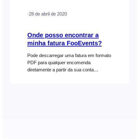
be applied in the FooEvents POS apps.
Go to WooCommerce > Settings > Taxes
·
28 de abril de 2020
to configure your store’s tax settings.
Prices entered…
Onde posso encontrar a
minha fatura FooEvents?
Pode descarregar uma fatura em formato
PDF para qualquer encomenda
diretamente a partir da sua conta
FooEvents. Aqui estão os passos a
seguir caso precise primeiro alterar
algum dos dados de faturação ou o
número de identificação fiscal da
empresa para a fatura: Aqui estão os
passos para descarregar uma versão em
PDF da sua fatura FooEvents: Atenção:
só irá…