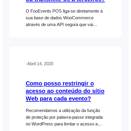
O FooEvents POS liga-se diretamente à
sua base de dados WooCommerce
através de uma API segura que vai
buscar os dados da sua loja (clientes,
produtos e encomendas). Nenhuma
destas informações é guardada ou
transmitida a servidores de terceiros,
incluindo os nossos. O WooCommerce
·
Abril 14, 2020
trata de todas as funcionalidades do
comércio eletrónico e do processamento
de pagamentos exatamente da mesma
Como posso restringir o
forma que a sua loja online. [...]
acesso ao conteúdo do sítio
Web para cada evento?
Recomendamos a utilização da função
de proteção por palavra-passe integrada
no WordPress para limitar o acesso a
mensagens e páginas. Quando activada,