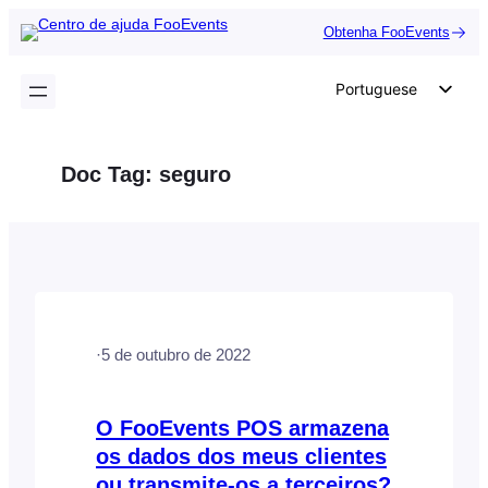
Saltar
Obtenha FooEvents
para
o
Portuguese
conteúdo
English
German
Doc Tag:
seguro
Dutch
Spanish
Italian
French
Polish
·
5 de outubro de 2022
Czech
Greek
O FooEvents POS armazena
os dados dos meus clientes
ou transmite-os a terceiros?