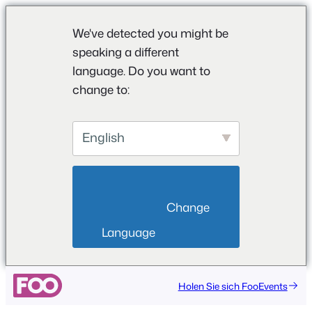
We've detected you might be
speaking a different
language. Do you want to
change to:
English
                        Change 
Language                    
Zum
Holen Sie sich FooEvents
Inhalt
springen