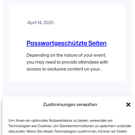
correct password must be entered in
order to reveal the contents of the page.
Please read the password protected
·
April 14, 2020
pages help doc for further details…
Passwortgeschützte Seiten
Depending on the nature of your event,
you may need to provide attendees with
access to exclusive content on your
website. The built-in WordPress
password protect feature makes it fairly
simple to limit access to posts and
pages using passwords. When enabled,
this option replaces the page’s content
Zustimmungen verwalten
with a password text field. The correct…
Um Ihnen ein optimales Nutzererlebnis zu bieten, verwenden wir
Technologien wie Cookies, um Geräteinformationen zu speichern und/oder
abzurufen. Wenn Sie diesen Technologien zustimmen, können wir Daten