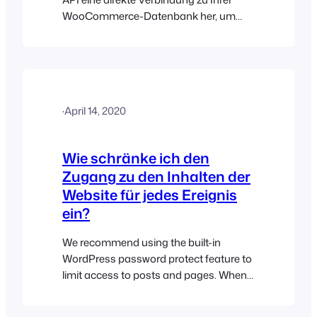
WooCommerce-Datenbank her, um
Ihre Shop-Daten (Kunden, Produkte
und Bestellungen) abzurufen. Keine
dieser Informationen wird gespeichert
oder an Server von Drittanbietern
weitergegeben, auch nicht an unsere
·
April 14, 2020
eigenen. WooCommerce wickelt alle E-
Commerce-Funktionen und die
Zahlungsabwicklung genau so ab wie
Wie schränke ich den
Ihr Online-Shop….
Zugang zu den Inhalten der
Website für jedes Ereignis
ein?
We recommend using the built-in
WordPress password protect feature to
limit access to posts and pages. When
enabled, this option replaces the pages
content with a password text field. The