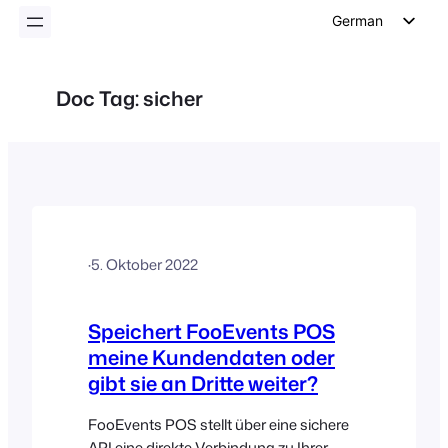
German
English
Dutch
Doc Tag:
sicher
Spanish
Italian
Portuguese
French
Polish
·
5. Oktober 2022
Czech
Greek
Speichert FooEvents POS
meine Kundendaten oder
gibt sie an Dritte weiter?
FooEvents POS stellt über eine sichere
API eine direkte Verbindung zu Ihrer