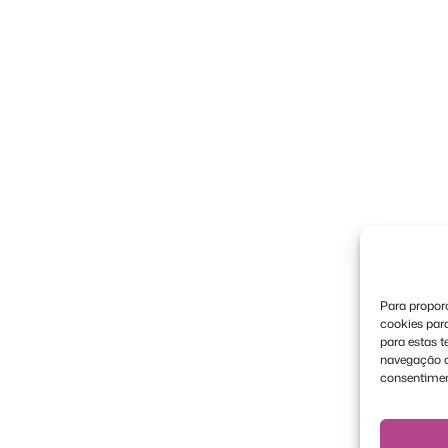
Para proporc
cookies par
para estas 
navegação ou
consentimen