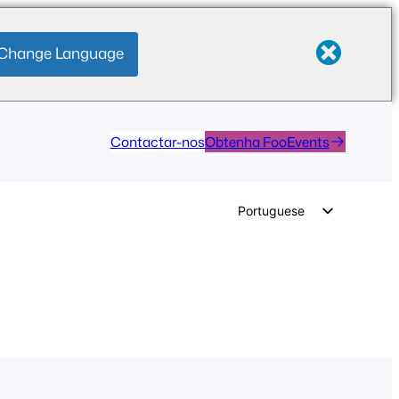
Change Language
Contactar-nos
Obtenha FooEvents
Portuguese
English
German
Dutch
Spanish
Italian
French