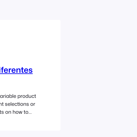
iferentes
riable product
nt selections or
ts on how to
s how to do this
an also see an