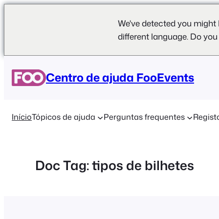
We've detected you might 
different language. Do you
Saltar
para
Centro de ajuda FooEvents
o
conteúdo
Início
Tópicos de ajuda
Perguntas frequentes
Regist
Doc Tag:
tipos de bilhetes