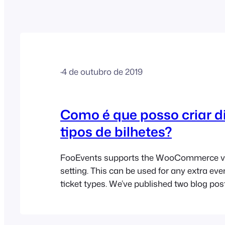
·
4 de outubro de 2019
Como é que posso criar d
tipos de bilhetes?
FooEvents supports the WooCommerce va
setting. This can be used for any extra eve
ticket types. We’ve published two blog pos
create different ticket types which explain
in simple steps: If you’re interested, you c
example of how the ticket type options…