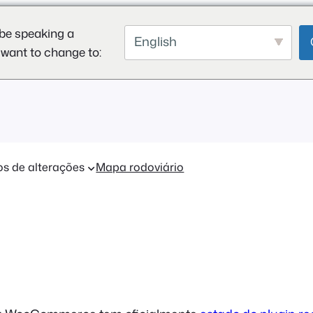
be speaking a
English
 want to change to:
os de alterações
Mapa rodoviário