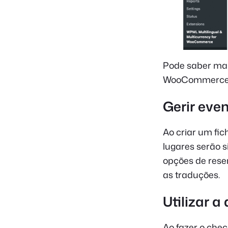
Pode saber mai
WooCommerce 
Gerir even
Ao criar um fich
lugares serão 
opções de rese
as traduções.
Utilizar a
Ao fazer o chec