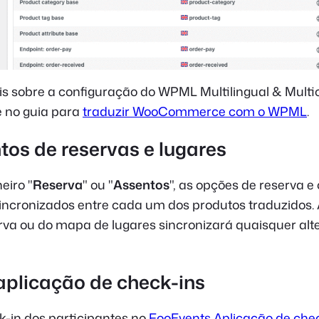
s sobre a configuração do WPML Multilingual & Multi
no guia para
traduzir WooCommerce com o WPML
.
tos de reservas e lugares
eiro "
Reserva
" ou "
Assentos
", as opções de reserva 
sincronizados entre cada um dos produtos traduzidos.
rva ou do mapa de lugares sincronizará quaisquer alt
 aplicação de check-ins
k-in dos participantes no
FooEvents Aplicação de che