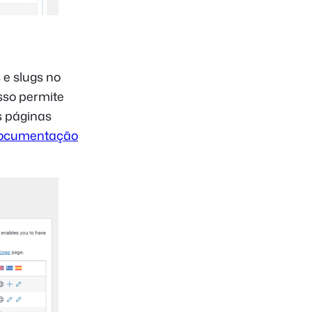
 e slugs no
sso permite
s páginas
ocumentação