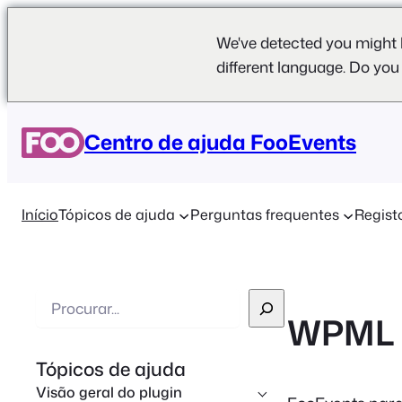
We've detected you might 
different language. Do you
Centro de ajuda FooEvents
Início
Tópicos de ajuda
Perguntas frequentes
Regist
P
WPML
e
s
Tópicos de ajuda
q
Visão geral do plugin
u