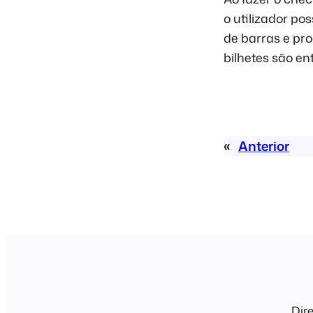
o utilizador po
de barras e pr
bilhetes são en
«
Anterior
Dire