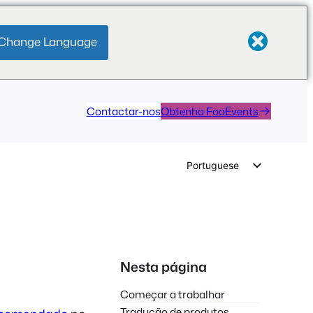
Change Language
Contactar-nos
Obtenha FooEvents
Portuguese
English
German
Dutch
Spanish
Nesta página
Italian
Começar a trabalhar
French
Tradução de produtos