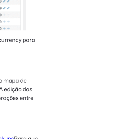
currency para
e o mapa de
 A edição das
erações entre
ck-ins
Para que