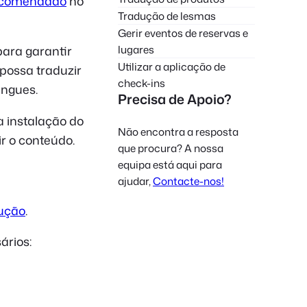
recomendado
no
Polish
Tradução de lesmas
Gerir eventos de reservas e
Czech
lugares
ara garantir
Greek
Utilizar a aplicação de
possa traduzir
check-ins
ingues.
Precisa de Apoio?
a instalação do
Não encontra a resposta
r o conteúdo.
que procura? A nossa
equipa está aqui para
ajudar,
Contacte-nos!
dução
.
ários: