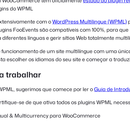
a WooCommerce tem oficialmente
estado do plugin 
lugins do WPML
xtensivamente com o
WordPress Multilingue (WPML)
p
lugins FooEvents são compatíveis com 100%, para que 
diferentes línguas e gerir sítios Web totalmente multil
 o funcionamento de um site multilíngue com uma únic
a escolher os idiomas do seu site e começar a traduzi
 trabalhar
 WPML, sugerimos que comece por ler o
Guia de Intro
tifique-se de que ativa todos os plugins WPML necess
gual & Multicurrency para WooCommerce