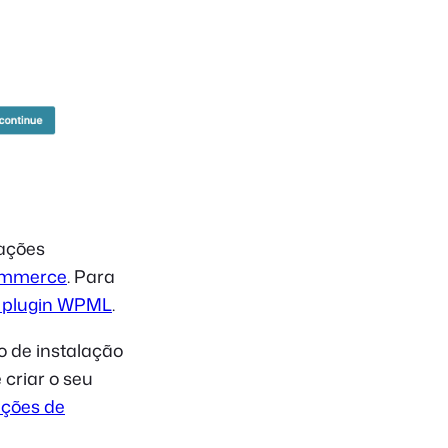
iações
Commerce
. Para
 plugin WPML
.
o de instalação
criar o seu
ições de