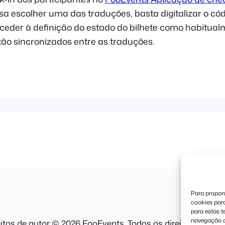
ssa escolher uma das traduções, basta digitalizar o c
oceder à definição do estado do bilhete como habitual
tão sincronizados entre as traduções.
Para proporc
cookies par
para estas 
navegação ou
itos de autor © 2026 FooEvents. Todos os direitos reserv