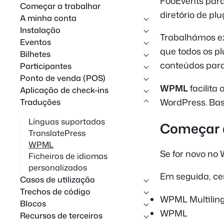
FooEvents par
Começar a trabalhar
i
diretório de p
A minha conta
s
Instalação
Trabalhámos e
a
Eventos
que todos os p
Bilhetes
r
conteúdos para 
Participantes
Ponto de venda (POS)
WPML
facilita
Aplicação de check-ins
WordPress. Bast
Traduções
Línguas suportadas
Começar a
TranslatePress
WPML
Se for novo no
Ficheiros de idiomas
personalizados
Em seguida, cer
Casos de utilização
Trechos de código
WPML Multilin
Blocos
WPML
Recursos de terceiros