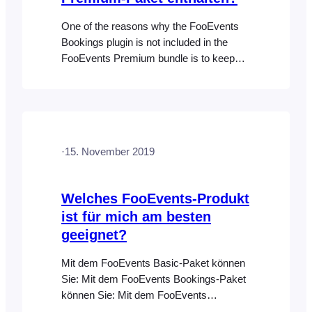
One of the reasons why the FooEvents
Bookings plugin is not included in the
FooEvents Premium bundle is to keep
the cost of the FooEvents Premium
bundle as low as possible. The booking
slot functionality in the FooEvents
Bookings plugin is an extra feature with
added value, since the core FooEvents
·
15. November 2019
for WooCommerce plugin and…
Welches FooEvents-Produkt
ist für mich am besten
geeignet?
Mit dem FooEvents Basic-Paket können
Sie: Mit dem FooEvents Bookings-Paket
können Sie: Mit dem FooEvents
Premium-Paket können Sie: Das