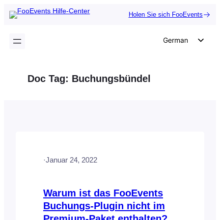
Zum
Holen Sie sich FooEvents
Inhalt
springen
German
English
Dutch
Doc Tag:
Buchungsbündel
Spanish
Italian
Portuguese
French
Polish
·
Januar 24, 2022
Czech
Greek
Warum ist das FooEvents
Buchungs-Plugin nicht im
Premium-Paket enthalten?