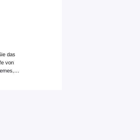
ie das
fe von
hemes,
losen Ticket-
 herunterladen.
cket-Theme
Das Logo
assen