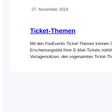
·
27. November 2019
Ticket-Themen
Mit den FooEvents-Ticket-Themes können S
Erscheinungsbild Ihrer E-Mail-Tickets mithil
Vorlagensätzen, den sogenannten Ticket-T
anpassen. Diese können Sie aus der kosten
Themes-Galerie auf der FooEvents-Website
Ein neues Ticket-Theme hinzufügen Ein Ti
festlegen Eine Ticket-Vorschau versenden 
ändern Das Header-Bild ändern Ein … anp