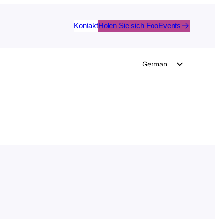
Kontakt
Holen Sie sich FooEvents
German
English
Dutch
Spanish
Italian
Portuguese
French
Polish
Czech
Greek