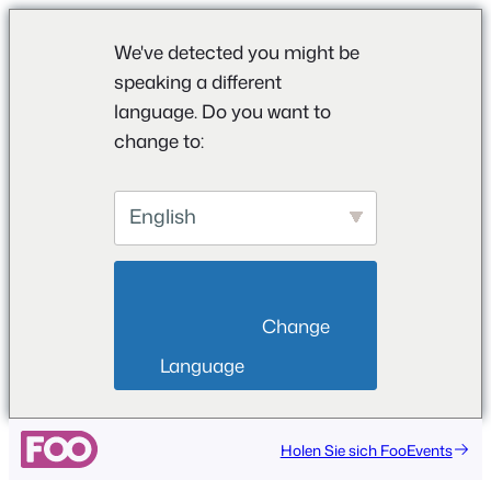
We've detected you might be
speaking a different
language. Do you want to
change to:
English
                        Change 
Language                    
Holen Sie sich FooEvents