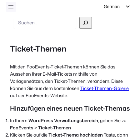
German
English
Suche
Dutch
Spanish
Ticket-Themen
Italian
Portuguese
Mit den FooEvents-Ticket-Themen können Sie das
French
Aussehen Ihrer E-Mail-Tickets mithilfe von
Polish
Vorlagensätzen, den Ticket-Themen, verändern. Diese
können Sie aus dem kostenlosen
Ticket-Themen-Galerie
Czech
auf der FooEvents-Website.
Greek
Hinzufügen eines neuen Ticket-Themas
In Ihrem
WordPress Verwaltungsbereich
, gehen Sie zu
FooEvents
>
Ticket-Themen
Klicken Sie auf die
Ticket-Thema hochladen
Taste, dann