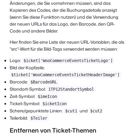
Änderungen, die Sie vornehmen müssen, sind das
Kopieren des Codes, der die Buchungsdetails anzeigt
(wenn Sie diese Funktion nutzen) und die Verwendung
der neuen URLs für das Logo, den Barcode, den QR-
Code und andere Bilder.
Hier finden Sie eine Liste der neuen URL-Variablen, die als
"src"-Wert für die Bild-Tags verwendet werden müssen:
Logo:
$icket['WooCommerceEventsTicketLogo']
Bild der Kopfzeile:
$ticket['WooCommerceEventsTicketHeaderImage']
Barcode:
$BarcodeURL
Standort-Symbol:
1TP12StandortSymbol
Zeit-Symbol:
$imeIcon
Ticket-Symbol:
$icketIcon
Schere/gepunktete Linien:
und
$cut1
$cut2
Teilerbild:
$Teiler
Entfernen von Ticket-Themen