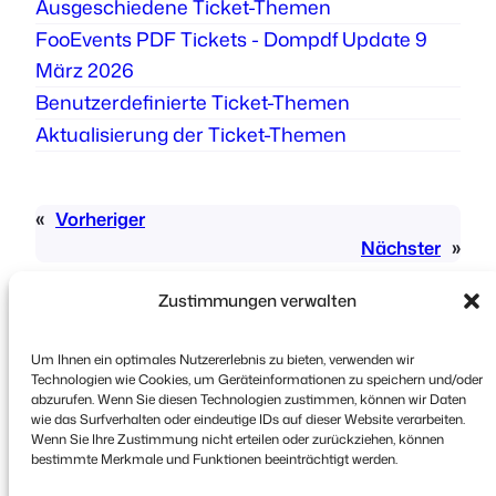
Ausgeschiedene Ticket-Themen
FooEvents PDF Tickets - Dompdf Update 9
März 2026
Benutzerdefinierte Ticket-Themen
Aktualisierung der Ticket-Themen
«
Vorheriger
Nächster
»
Zustimmungen verwalten
Um Ihnen ein optimales Nutzererlebnis zu bieten, verwenden wir
Technologien wie Cookies, um Geräteinformationen zu speichern und/oder
abzurufen. Wenn Sie diesen Technologien zustimmen, können wir Daten
wie das Surfverhalten oder eindeutige IDs auf dieser Website verarbeiten.
Urheberrecht © 2026 FooEvents. Alle Rechte
Wenn Sie Ihre Zustimmung nicht erteilen oder zurückziehen, können
vorbehalten.
bestimmte Merkmale und Funktionen beeinträchtigt werden.
Erklärung zum Datenschutz
|
Bedingungen und