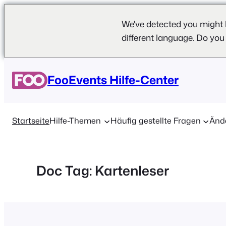
We've detected you might 
different language. Do you
Zum
Inhalt
FooEvents Hilfe-Center
springen
Startseite
Hilfe-Themen
Häufig gestellte Fragen
Änd
Doc Tag:
Kartenleser