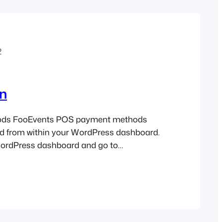
2
n
ds FooEvents POS payment methods
 from within your WordPress dashboard.
WordPress dashboard and go to
> Settings > Payment Methods Using the
Commerce payment method management
 enable/disable specific payment
 the display order, and give them
y clicking on…