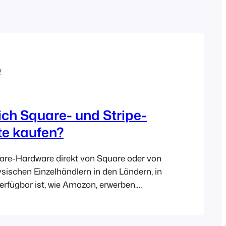
Polish
Czech
Greek
2
ch Square- und Stripe-
te kaufen?
are-Hardware direkt von Square oder von
sischen Einzelhändlern in den Ländern, in
rfügbar ist, wie Amazon, erwerben.
te sind derzeit nur für Stripe-Kunden in
ändern verfügbar und Sie müssen
kt von Stripe über Ihr Stripe-Dashboard