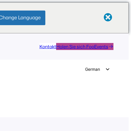
Change Language
Kontakt
Holen Sie sich FooEvents
German
English
Dutch
Spanish
Italian
Portuguese
French