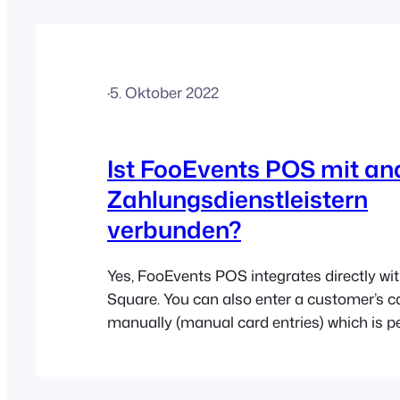
Drucker gedruckt werden. Eine umfassende
ausschließlich AirPrint-fähigen Geräte fin
·
5. Oktober 2022
Ist FooEvents POS mit an
Zahlungsdienstleistern
verbunden?
Yes, FooEvents POS integrates directly wit
Square. You can also enter a customer’s ca
manually (manual card entries) which is pe
orders over the phone or if the hardware is
in your country. If you don’t use Square or 
payments can be manually processed usi