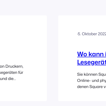
·
5. Oktober 202
Wo kann i
Lesegerä
von Druckern,
egeräten für
Sie können Squ
 und die
Online- und phy
ng oder an
denen Square ve
r Tickets und
Stripe-Lesegerä
nt- (FooEvents
ausgewählten L
kompatiblen
Lesegeräte dire