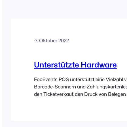
·
7. Oktober 2022
Unterstützte Hardware
FooEvents POS unterstützt eine Vielzahl 
Barcode-Scannern und Zahlungskartenles
den Ticketverkauf, den Druck von Belegen
Zahlungsabwicklung bei Ihrer Veranstaltu
Ihrem Veranstaltungsort. Desktop-Drucke
Quittungen können mit jedem USB-, AirPri
POS läuft nur unter macOS) oder WLAN-