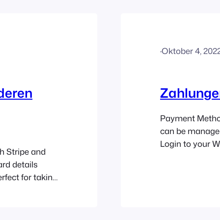
 Liste der
bestellen.
den Sie…
·
Oktober 4, 202
deren
Zahlunge
Payment Metho
can be managed
Login to your 
h Stripe and
FooEvents POS 
rd details
existing Woo
rfect for taking
screen, you can
 not available
methods, change
Stripe, card
custom titles b
ng any…