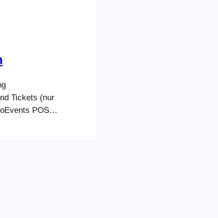
n
ng
nd Tickets (nur
FooEvents POS
ers zum
s POS
rowsers, um
ken. Sie
erwenden…