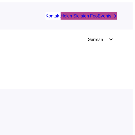
Kontakt
Holen Sie sich FooEvents
German
English
Dutch
Spanish
Italian
Portuguese
French
Polish
Czech
Greek