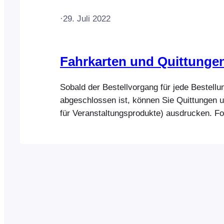
·
29. Juli 2022
Fahrkarten und Quittunge
Sobald der Bestellvorgang für jede Bestellu
abgeschlossen ist, können Sie Quittungen u
für Veranstaltungsprodukte) ausdrucken. 
nutzt den Standard-Druckdialog des Brows
Ausdrucken von Quittungen und Tickets.
Rechnungen/Quittungen drucken FooEvent
verwendet den Standard-Druckdialog des B
Rechnungen/Quittungen und Tickets zu druc
können daher jeden beliebigen Drucker v