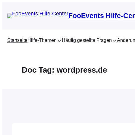
Zum
Inhalt
FooEvents Hilfe-Ce
springen
Startseite
Hilfe-Themen
Häufig gestellte Fragen
Änderun
Doc Tag:
wordpress.de