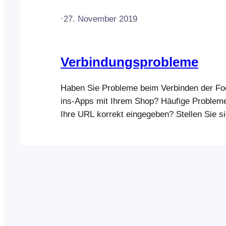
·
27. November 2019
Verbindungsprobleme
Haben Sie Probleme beim Verbinden der F
ins-Apps mit Ihrem Shop? Häufige Probleme
Ihre URL korrekt eingegeben? Stellen Sie si
URL Ihrer Website genau so eingegeben wur
der Adressleiste Ihres Webbrowsers angezei
genaue URL, die Sie eingeben müssen, find
WordPress-Adminbereich. Gehen Sie zu „Ei
„Allgemein“ > „WordPress-Adresse (URL) 