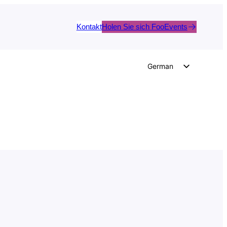
Kontakt
Holen Sie sich FooEvents
German
English
Dutch
Spanish
Italian
Portuguese
French
Polish
Czech
Greek