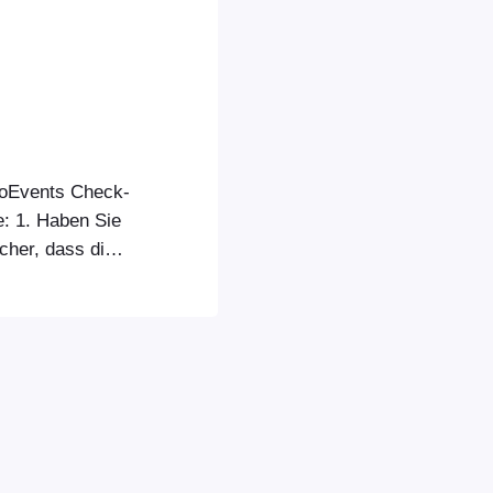
ooEvents Check-
: 1. Haben Sie
cher, dass die
de, wie sie in
gt wird. Die
en Sie in Ihrem
nstellungen“ >
2…“.