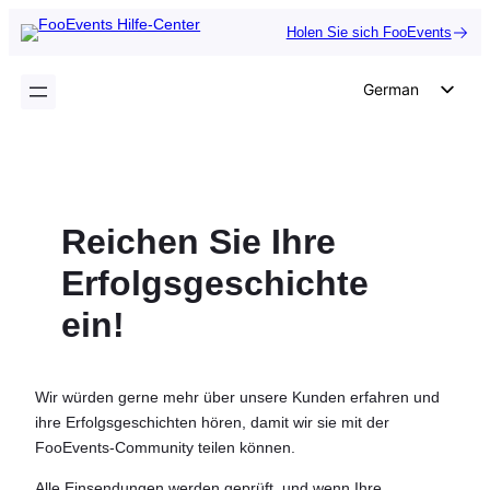
Zum
Holen Sie sich FooEvents
Inhalt
springen
German
English
Dutch
Spanish
Reichen Sie Ihre
Italian
Portuguese
Erfolgsgeschichte
French
ein!
Polish
Czech
Wir würden gerne mehr über unsere Kunden erfahren und
Greek
ihre Erfolgsgeschichten hören, damit wir sie mit der
FooEvents-Community teilen können.
Alle Einsendungen werden geprüft, und wenn Ihre