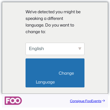
We've detected you might be
speaking a different
language. Do you want to
change to:
English
                        Change 
Language                    
Consigue FooEvents