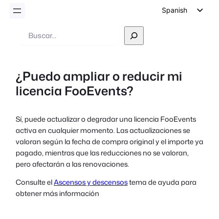
Spanish
English
Buscar
en
German
Dutch
¿Puedo ampliar o reducir mi
Italian
licencia FooEvents?
Portuguese
French
Sí, puede actualizar o degradar una licencia FooEvents
Polish
activa en cualquier momento. Las actualizaciones se
Czech
valoran según la fecha de compra original y el importe ya
pagado, mientras que las reducciones no se valoran,
Greek
pero afectarán a las renovaciones.
Consulte el
Ascensos y descensos
tema de ayuda para
obtener más información