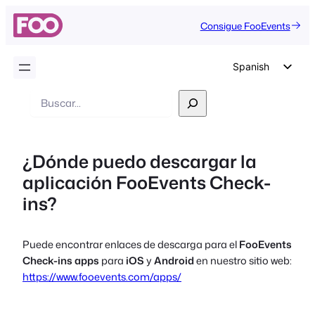
Consigue FooEvents
Spanish
English
Buscar
en
German
Dutch
¿Dónde puedo descargar la
Italian
aplicación FooEvents Check-
Portuguese
ins?
French
Polish
Puede encontrar enlaces de descarga para el
FooEvents
Czech
Check-ins apps
para
iOS
y
Android
en nuestro sitio web:
Greek
https://www.fooevents.com/apps/