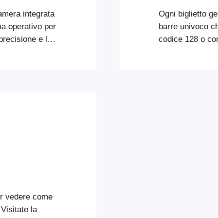
amera integrata
Ogni biglietto 
ema operativo per
barre univoco c
 precisione e la
codice 128 o co
ura dalla
qualsiasi scanne
n dall'app. In
leggere codici a
phone di fascia
FooEvents Check
e, offrono le
tramite USB o B
per vedere come
Visitate la