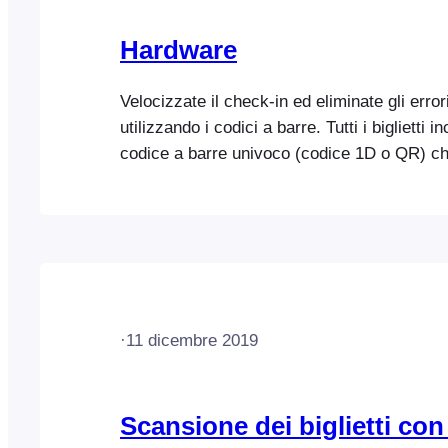
Hardware
Velocizzate il check-in ed eliminate gli errori
utilizzando i codici a barre. Tutti i biglietti 
codice a barre univoco (codice 1D o QR) c
scansionato con uno scanner portatile di cod
L'applicazione FooEvents Check-in e l'este
FooEvents Express Check-in sono state ott
funzionare perfettamente con la maggior par
scanner di codici a barre portatili, tuttavia, 
più diffusi.
·
11 dicembre 2019
Scansione dei biglietti con