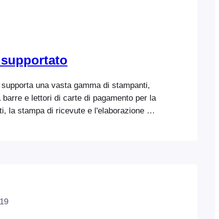
 supportato
supporta una vasta gamma di stampanti,
 a barre e lettori di carte di pagamento per la
tti, la stampa di ricevute e l'elaborazione dei
e il vostro evento o presso la vostra sede.
olo: i biglietti e le ricevute possono essere
ando qualsiasi stampante compatibile con
FooEvents POS solo su macOS) o wireless.
to dei dispositivi compatibili solo con
nibile…
019