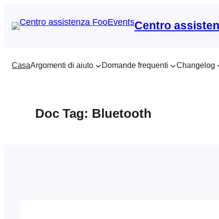
Vai
al
Centro assiste
contenuto
Casa
Argomenti di aiuto
Domande frequenti
Changelog
Doc Tag:
Bluetooth