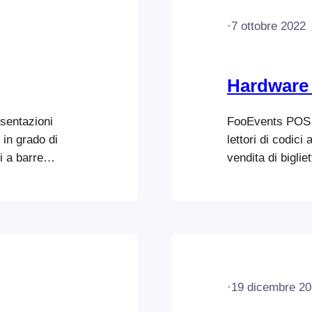
·
7 ottobre 2022
Hardware
sentazioni
FooEvents POS 
 in grado di
lettori di codici
i a barre
vendita di biglie
e. Identificherà
pagamenti durant
orrispondente,
Stampanti da tav
reazione dei
stampati utilizz
e l’ID del
USB, AirPrint (
Un elenco comple
AirPrint è dispo
·
19 dicembre 2