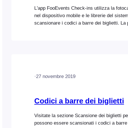
L'app FooEvents Check-ins utilizza la fotoc
nel dispositivo mobile e le librerie del sist
scansionare i codici a barre dei biglietti. La
velocità di scansione dipendono in larga mis
qualità e dalle prestazioni del dispositivo, no
generale, abbiamo riscontrato che gli smart
alta, in particolare gli ultimi modelli di iPhon
prestazioni migliori in quanto…
·
27 novembre 2019
Codici a barre dei biglietti
Visitate la sezione Scansione dei biglietti 
possono essere scansionati i codici a barre 