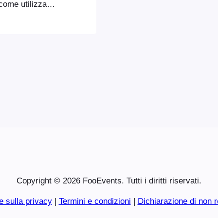
 come utilizzare
n codice a barre
 di numeri e di
riabile,
Copyright © 2026 FooEvents. Tutti i diritti riservati.
e sulla privacy
|
Termini e condizioni
|
Dichiarazione di non r