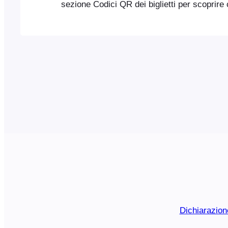
sezione Codici QR dei biglietti per scoprire
i codici QR al posto dei codici a barre 1D U
è un codice leggibile a macchina sotto forma
uno schema di linee parallele di larghezza va
stampato su una merce e
Dichiarazion