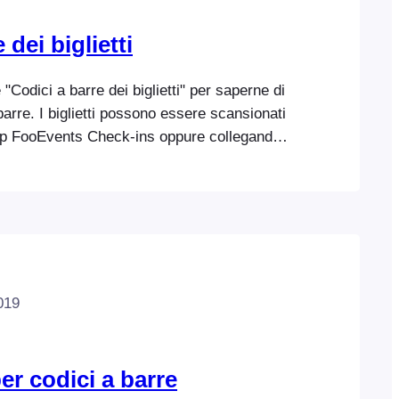
dei biglietti
 "Codici a barre dei biglietti" per saperne di
barre. I biglietti possono essere scansionati
app FooEvents Check-ins oppure collegando
codici a barre USB o Bluetooth al computer
 check-in tramite il plugin FooEvents
n. Scansione tramite le app Check-ins: lo
i a barre utilizza la fotocamera integrata
 mobile…
019
er codici a barre