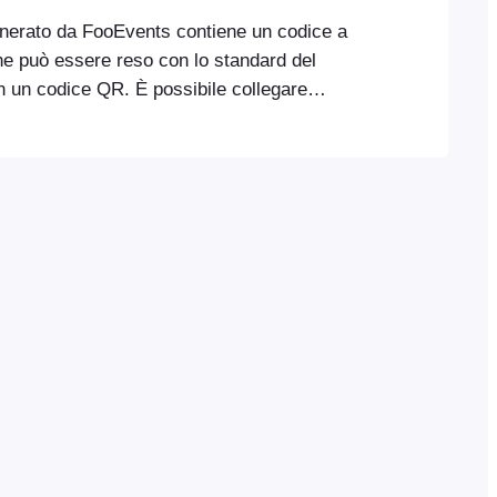
generato da FooEvents contiene un codice a
he può essere reso con lo standard del
n un codice QR. È possibile collegare
r di codici a barre esterno in grado di
 barre standard 1D o codici QR all'app
-ins tramite Bluetooth o al computer
luetooth e