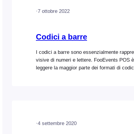
·
7 ottobre 2022
Codici a barre
I codici a barre sono essenzialmente rappre
visive di numeri e lettere. FooEvents POS è
leggere la maggior parte dei formati di codic
utilizzando uno scanner Bluetooth compatibil
un prodotto con un ID prodotto o uno SKU c
se presente nel database del tuo negozio. C
codici a barre Il codice a barre deve riportar
prodotto o la sequenza alfanumerica…
·
4 settembre 2020