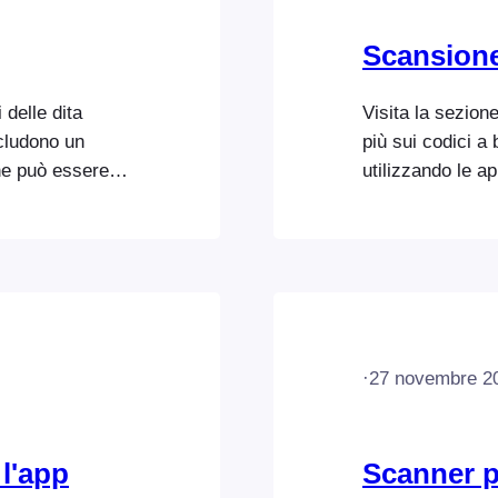
Scansione 
 delle dita
Visita la sezione
includono un
più sui codici a 
he può essere
utilizzando le 
ici a barre.
uno scanner di 
nsione
ed effettuando i
imizzate per
Express Check-i
te degli
scanner di codic
ecco alcuni dei
nel dispositivo
·
27 novembre 2
 l'app
Scanner p