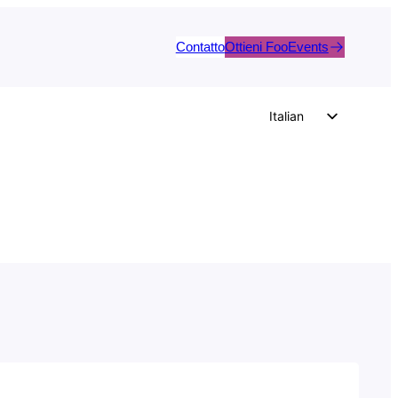
Contatto
Ottieni FooEvents
Italian
English
German
Dutch
Spanish
Portuguese
French
Polish
Czech
Greek