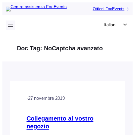
Vai
Ottieni FooEvents
al
contenuto
Italian
English
German
Doc Tag:
NoCaptcha avanzato
Dutch
Spanish
Portuguese
French
Polish
·
27 novembre 2019
Czech
Greek
Collegamento al vostro
negozio