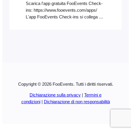
Scarica l'app gratuita FooEvents Check-
ins: https://www.fooevents.com/apps/
L'app FooEvents Check-ins si collega al
tuo negozio tramite l'API REST (metodo
principale) o WordPress XML-RPC
(metodo secondario). L'API REST è il
metodo di connessione preferito in quanto
è generalmente più stabile e sicuro
rispetto a XML-RPC. Puoi verificare se
l'API REST è accessibile sul tuo sito web
inserendo il...
Copyright © 2026 FooEvents. Tutti i diritti riservati.
Dichiarazione sulla privacy
|
Termini e
condizioni
|
Dichiarazione di non responsabilità