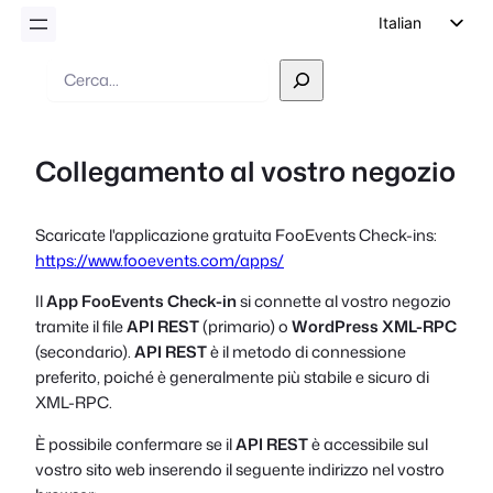
Italian
English
Ricerca
German
Dutch
Collegamento al vostro negozio
Spanish
Portuguese
Scaricate l'applicazione gratuita FooEvents Check-ins:
French
https://www.fooevents.com/apps/
Polish
Il
App FooEvents Check-in
si connette al vostro negozio
Czech
tramite il file
API REST
(primario) o
WordPress XML-RPC
Greek
(secondario).
API REST
è il metodo di connessione
preferito, poiché è generalmente più stabile e sicuro di
XML-RPC.
È possibile confermare se il
API REST
è accessibile sul
vostro sito web inserendo il seguente indirizzo nel vostro