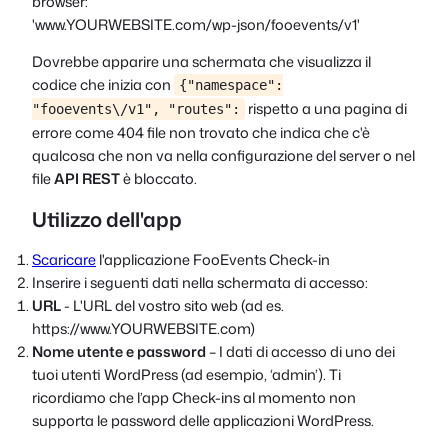
browser:
'www.YOURWEBSITE.com/wp-json/fooevents/v1'
Dovrebbe apparire una schermata che visualizza il
codice che inizia con
{"namespace":
rispetto a una pagina di
"fooevents\/v1", "routes":
errore come
404 file non trovato
che indica che c'è
qualcosa che non va nella configurazione del server o nel
file
API REST
è bloccato.
Utilizzo dell'app
Scaricare
l'applicazione FooEvents Check-in
Inserire i seguenti dati nella schermata di accesso:
URL
- L'URL del vostro sito web (ad es.
https://www.YOURWEBSITE.com)
Nome utente e password
– I dati di accesso di uno dei
tuoi utenti WordPress (ad esempio, ‘admin’). Ti
ricordiamo che l’app Check-ins al momento non
supporta le password delle applicazioni WordPress.