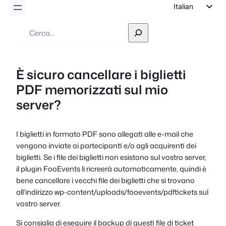
Italian
English
Ricerca
German
Dutch
È sicuro cancellare i biglietti
Spanish
PDF memorizzati sul mio
Portuguese
server?
French
Polish
I biglietti in formato PDF sono allegati alle e-mail che
Czech
vengono inviate ai partecipanti e/o agli acquirenti dei
Greek
biglietti. Se i file dei biglietti non esistono sul vostro server,
il plugin FooEvents li ricreerà automaticamente, quindi è
bene cancellare i vecchi file dei biglietti che si trovano
all'indirizzo
wp-content/uploads/fooevents/pdftickets
sul
vostro server.
Si consiglia di eseguire il backup di questi file di ticket