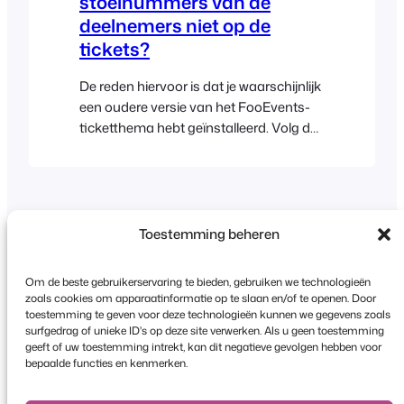
stoelnummers van de
deelnemers niet op de
tickets?
De reden hiervoor is dat je waarschijnlijk
een oudere versie van het FooEvents-
ticketthema hebt geïnstalleerd. Volg de
onderstaande stappen om je
ticketthemabestanden bij te werken en
dit probleem op te lossen: Let op: als je
eerder aanpassingen hebt aangebracht
in je ticketthemabestanden, zullen deze
Toestemming beheren
aanpassingen door de volgende
procedure worden overschreven. In dit…
Om de beste gebruikerservaring te bieden, gebruiken we technologieën
zoals cookies om apparaatinformatie op te slaan en/of te openen. Door
toestemming te geven voor deze technologieën kunnen we gegevens zoals
surfgedrag of unieke ID's op deze site verwerken. Als u geen toestemming
Copyright © 2026 FooEvents. Alle rechten
geeft of uw toestemming intrekt, kan dit negatieve gevolgen hebben voor
voorbehouden.
bepaalde functies en kenmerken.
Privacyverklaring
|
Algemene