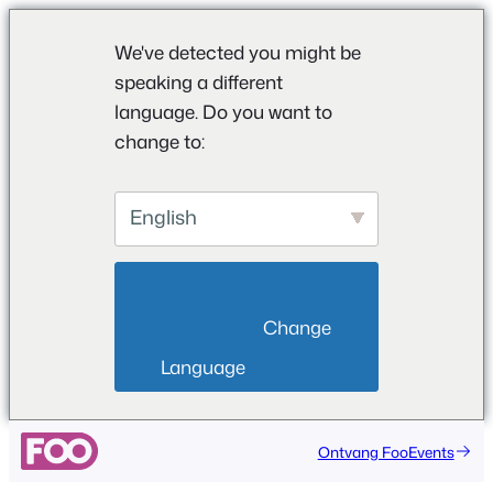
We've detected you might be
speaking a different
language. Do you want to
change to:
English
                        Change 
Language                    
Ga
Ontvang FooEvents
naar
de