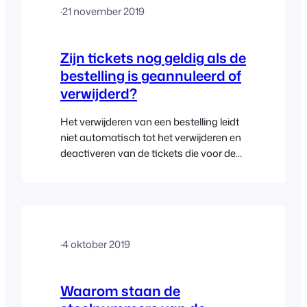
·
21 november 2019
conferentiezaal of theater, tafels en het
aantal…
Zijn tickets nog geldig als de
bestelling is geannuleerd of
verwijderd?
Het verwijderen van een bestelling leidt
niet automatisch tot het verwijderen en
deactiveren van de tickets die voor de
klant zijn aangemaakt. Dit betekent dat,
zelfs als de bestelling is terugbetaald of
verwijderd, de klant het ticket nog
steeds kan gebruiken; dat wil zeggen
dat wanneer de barcode van het ticket
·
4 oktober 2019
wordt gescand met de FooEvents
Check-ins-app, het ticket nog steeds
wordt weergegeven…
Waarom staan de