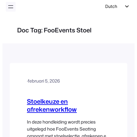
inhoud
Dutch
English
German
Doc Tag:
FooEvents Stoel
Spanish
Italian
Portuguese
French
Polish
·
februari 5, 2026
Czech
Greek
Stoelkeuze en
afrekenworkflow
In deze handleiding wordt precies
uitgelegd hoe FooEvents Seating
omgaat met stoelselectie, afrekenen en