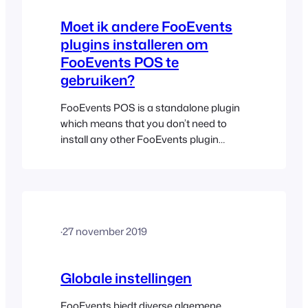
die worden weergegeven in de…
Moet ik andere FooEvents
plugins installeren om
FooEvents POS te
gebruiken?
FooEvents POS is a standalone plugin
which means that you don’t need to
install any other FooEvents plugin
extensions in order to use the standard
features of the FooEvents POS app.
However, in order to use any of the
FooEvents integration features
including selling and printing tickets,
·
27 november 2019
making bookings and selecting seats,
you will need…
Globale instellingen
FooEvents biedt diverse algemene