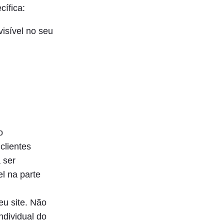
ífica:
isível no seu
o
clientes
 ser
l na parte
eu site. Não
ndividual do