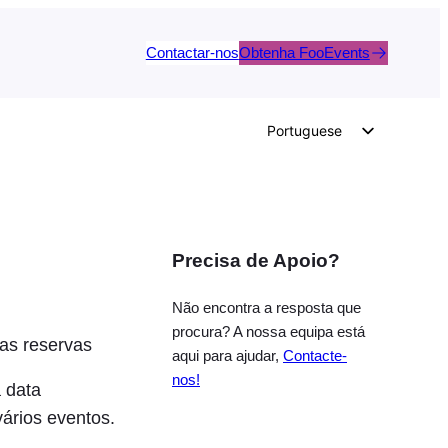
Contactar-nos
Obtenha FooEvents
Portuguese
English
German
Dutch
Precisa de Apoio?
Spanish
Italian
Não encontra a resposta que
French
procura? A nossa equipa está
as reservas
aqui para ajudar,
Contacte-
Polish
nos!
 data
Czech
vários eventos.
Greek