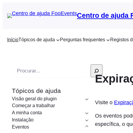
Centro de ajuda
Início
Tópicos de ajuda
Perguntas frequentes
Registos d
P
Expira
e
s
Tópicos de ajuda
q
Visão geral do plugin
u
Visite o
Expiraç
Começar a trabalhar
i
A minha conta
Os eventos pod
s
Instalação
específica, o q
a
Eventos