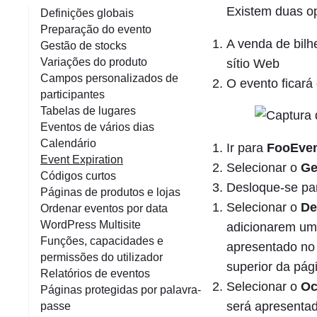
r
Existem duas op
Definições globais
Preparação do evento
A venda de bilh
Gestão de stocks
Variações do produto
sítio Web
Campos personalizados de
O evento ficará
participantes
Tabelas de lugares
Eventos de vários dias
Calendário
Ir para
FooEve
Event Expiration
Selecionar o
Ge
Códigos curtos
Desloque-se pa
Páginas de produtos e lojas
Selecionar o
De
Ordenar eventos por data
WordPress Multisite
adicionarem um 
Funções, capacidades e
apresentado no 
permissões do utilizador
superior da pági
Relatórios de eventos
Selecionar o
Oc
Páginas protegidas por palavra-
será apresentad
passe