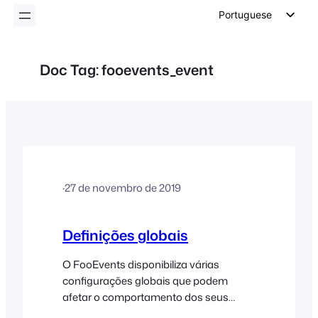
conteúdo
Portuguese
English
German
Doc Tag:
fooevents_event
Dutch
Spanish
Italian
French
Polish
·
27 de novembro de 2019
Czech
Greek
Definições globais
O FooEvents disponibiliza várias
configurações globais que podem
afetar o comportamento dos seus
eventos e bilhetes. Também pode