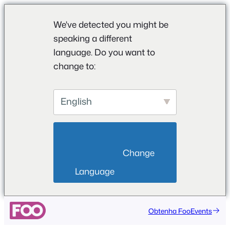
We've detected you might be
speaking a different
language. Do you want to
change to:
English
                        Change 
Language                    
Saltar
Obtenha FooEvents
para
o