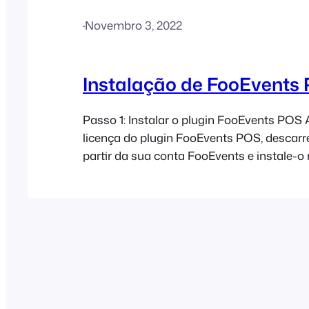
·
Novembro 3, 2022
Instalação de FooEvents
Passo 1: Instalar o plugin FooEvents POS
licença do plugin FooEvents POS, descarr
partir da sua conta FooEvents e instale-o 
Passo 2: Instale extensões adicionais do 
Passo 3: Configure o FooEvents POS Ace
POS > Definições no seu painel de control
WordPress e introduza a sua chave de lic
FooEvents (se […]