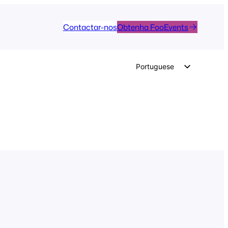
Contactar-nos
Obtenha FooEvents
Portuguese
English
German
Dutch
Spanish
Italian
French
Polish
Czech
Greek