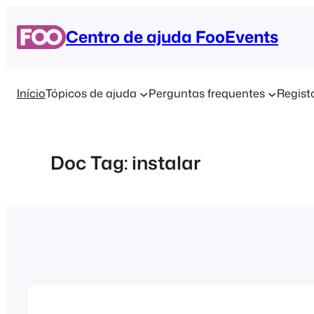
Saltar
para
Centro de ajuda FooEvents
o
conteúdo
Início
Tópicos de ajuda
Perguntas frequentes
Regist
Doc Tag:
instalar