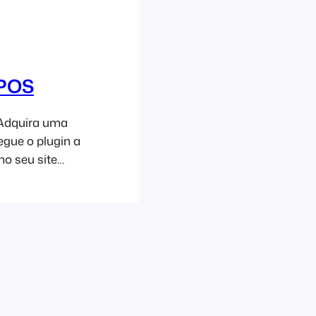
 POS
 Adquira uma
egue o plugin a
no seu site
FooEvents
da a FooEvents
o do
ença do