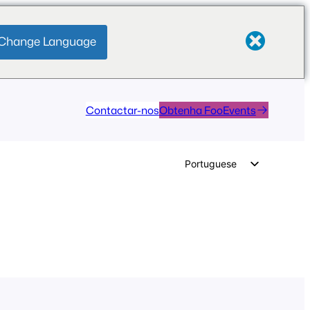
Change Language
Contactar-nos
Obtenha FooEvents
Portuguese
English
German
Dutch
Spanish
Italian
French