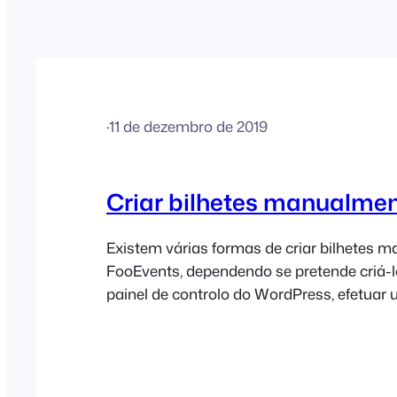
·
11 de dezembro de 2019
Criar bilhetes manualme
Existem várias formas de criar bilhetes 
FooEvents, dependendo se pretende criá-lo
painel de controlo do WordPress, efetuar
encomenda a partir do front-end do seu si
bilhetes em massa. Criar bilhetes a partir 
controlo do WordPress Criar bilhetes a par
do seu site Importar bilhetes Consulte…