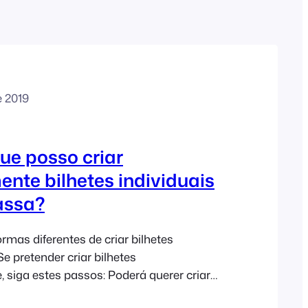
Polish
Czech
Greek
e 2019
ue posso criar
nte bilhetes individuais
assa?
rmas diferentes de criar bilhetes
 pretender criar bilhetes
, siga estes passos: Poderá querer criar
 de uma vez, por exemplo, para serem