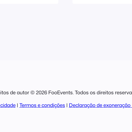
impressos e ven
terá de seguir:
de uma encome
itos de autor © 2026 FooEvents. Todos os direitos reserv
acidade
|
Termos e condições
|
Declaração de exoneração 