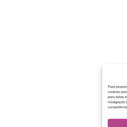
Para proporc
cookies par
para estas 
navegação ou
consentimen