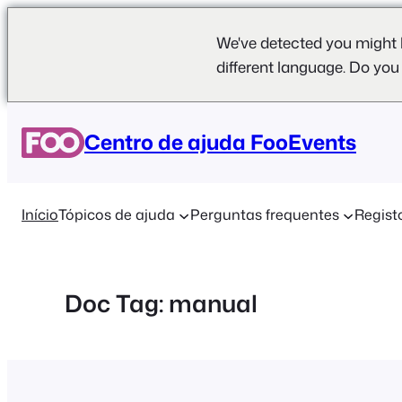
We've detected you might 
different language. Do you
Saltar
para
Centro de ajuda FooEvents
o
conteúdo
Início
Tópicos de ajuda
Perguntas frequentes
Regist
Doc Tag:
manual