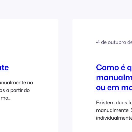
·
4 de outubro d
nte
Como é q
manualme
manualmente no
ou em m
s a partir do
 uma
Existem duas fo
te ou importar
manualmente: Se
do painel de
individualmente
tir da interface
muitos bilhetes