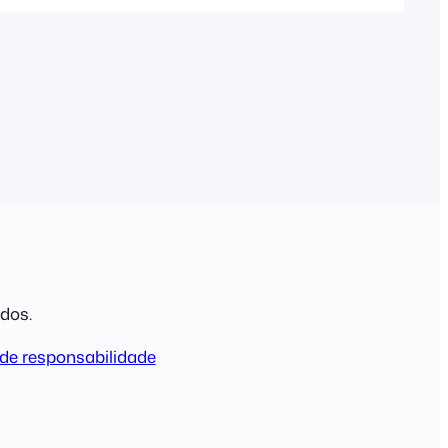
didos no seu evento. Eis os passos que
 Tenha em atenção que a criação manual
nda no seu…
ados.
de responsabilidade