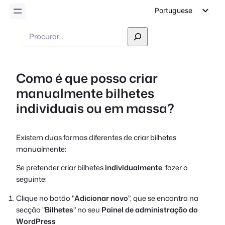
Portuguese
English
Pesquisar
German
Dutch
Como é que posso criar
Spanish
manualmente bilhetes
Italian
individuais ou em massa?
French
Polish
Existem duas formas diferentes de criar bilhetes
Czech
manualmente:
Greek
Se pretender criar bilhetes
individualmente
, fazer o
seguinte:
Clique no botão "
Adicionar novo
", que se encontra na
secção "
Bilhetes
" no seu
Painel de administração do
WordPress