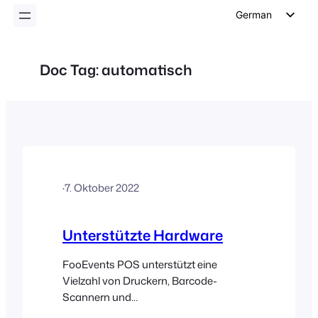
German
English
Dutch
Doc Tag:
automatisch
Spanish
Italian
Portuguese
French
Polish
·
7. Oktober 2022
Czech
Greek
Unterstützte Hardware
FooEvents POS unterstützt eine
Vielzahl von Druckern, Barcode-
Scannern und
Zahlungskartenlesegeräten für den