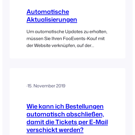
oder einfach nur schnell die neuesten
Automatische
Daten abrufen möchten, können Sie
Aktualisierungen
manuell eine Aktualisierung auslösen…
Um automatische Updates zu erhalten,
müssen Sie Ihren FooEvents-Kauf mit
der Website verknüpfen, auf der
FooEvents installiert ist. Dies können Sie
im Bereich „Mein Konto“ auf
FooEvents.com vornehmen. Sobald Ihr
Plugin oder Ihr Bundle mit einer Website
verknüpft ist, erhalten Sie einen
·
15. November 2019
Lizenzschlüssel, den Sie in FooEvents
Global eingeben können…
Wie kann ich Bestellungen
automatisch abschließen,
damit die Tickets per E-Mail
verschickt werden?