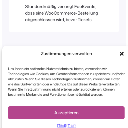
Standardmäßig verlangt FooEvents,
dass eine WooCommerce-Bestellung
abgeschlossen wird, bevor Tickets
erstellt oder per E-Mail versendet
werden. Damit soll sichergestellt
werden, dass Sie die Zahlung erhalten,
bevor der Teilnehmer sein(e) Ticket(s)
erhält. Es gibt verschiedene
Zustimmungen verwalten
Möglichkeiten, eine WooCommerce-
Bestellung abzuschließen. Sie können
Um Ihnen ein optimales Nutzererlebnis zu bieten, verwenden wir
dies manuell oder automatisch tun,
Technologien wie Cookies, um Geräteinformationen zu speichern und/oder
entweder durch Hinzufügen von Code
abzurufen. Wenn Sie diesen Technologien zustimmen, können wir Daten
wie das Surfverhalten oder eindeutige IDs auf dieser Website verarbeiten.
Urheberrecht © 2026 FooEvents. Alle Rechte
oder durch Verwendung eines
Wenn Sie Ihre Zustimmung nicht erteilen oder zurückziehen, können
vorbehalten.
Zahlungsgateways, das…
bestimmte Merkmale und Funktionen beeinträchtigt werden.
Erklärung zum Datenschutz
|
Bedingungen und
Konditionen
|
Haftungsausschluss
Akzeptieren
{Titel}
{Titel}