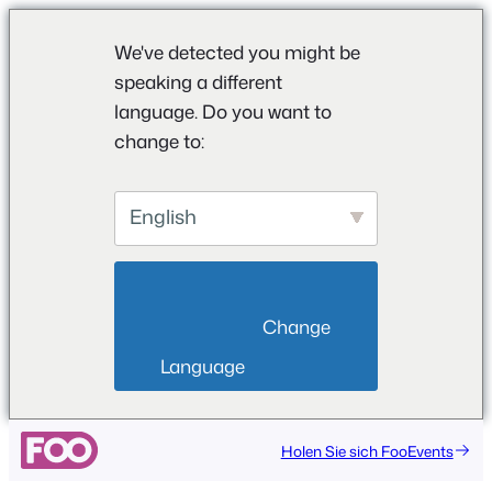
We've detected you might be
speaking a different
language. Do you want to
change to:
English
                        Change 
Language                    
Zum
Holen Sie sich FooEvents
Inhalt
springen